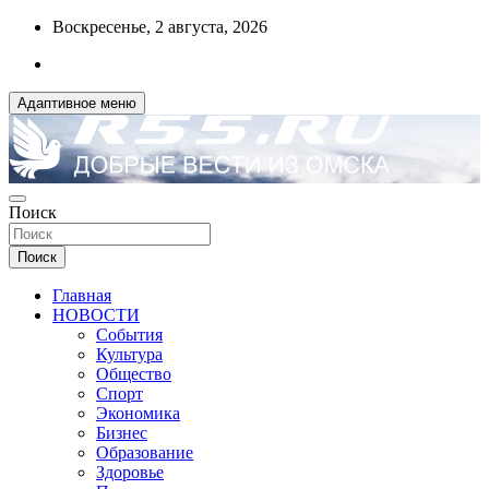
Перейти
Воскресенье, 2 августа, 2026
к
содержимому
Адаптивное меню
ДОБРЫЕ ВЕСТИ ИЗ ОМСКА
Поиск
R55.RU
Поиск
Главная
НОВОСТИ
События
Культура
Общество
Спорт
Экономика
Бизнес
Образование
Здоровье