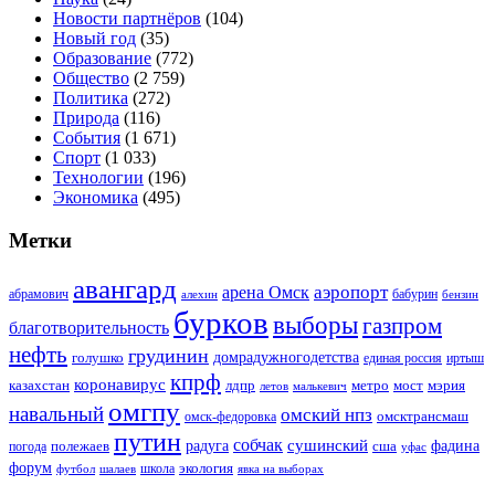
Новости партнёров
(104)
Новый год
(35)
Образование
(772)
Общество
(2 759)
Политика
(272)
Природа
(116)
События
(1 671)
Спорт
(1 033)
Технологии
(196)
Экономика
(495)
Метки
авангард
аэропорт
арена Омск
абрамович
алехин
бабурин
бензин
бурков
выборы
газпром
благотворительность
нефть
грудинин
голушко
домрадужногодетства
иртыш
единая россия
кпрф
коронавирус
казахстан
лдпр
метро
мост
мэрия
малькевич
летов
омгпу
навальный
омский нпз
омсктрансмаш
омск-федоровка
путин
собчак
сушинский
полежаев
радуга
сша
фадина
погода
уфас
форум
экология
футбол
шалаев
школа
явка на выборах