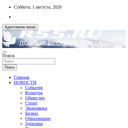
Перейти
Суббота, 1 августа, 2026
к
содержимому
Адаптивное меню
ДОБРЫЕ ВЕСТИ ИЗ ОМСКА
Поиск
R55.RU
Поиск
Главная
НОВОСТИ
События
Культура
Общество
Спорт
Экономика
Бизнес
Образование
Здоровье