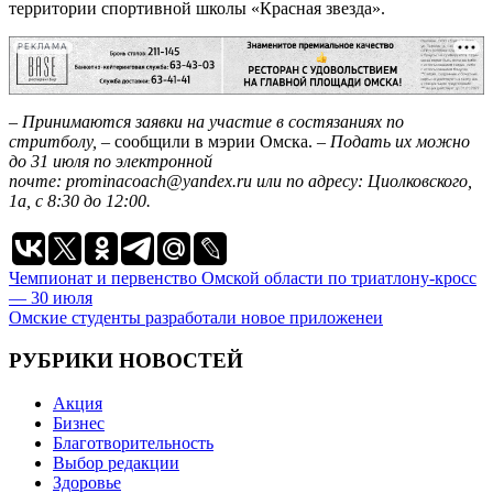
территории спортивной школы «Красная звезда».
РЕКЛАМА
– Принимаются заявки на участие в состязаниях по
стритболу,
– сообщили в мэрии Омска. –
Подать их можно
до 31 июля по электронной
почте: prominacoach@yandex.ru или
по адресу: Циолковского,
1а, с 8:30 до 12:00.
Навигация
Чемпионат и первенство Омской области по триатлону-кросс
— 30 июля
по
Омские студенты разработали новое приложенеи
записям
РУБРИКИ НОВОСТЕЙ
Акция
Бизнес
Благотворительность
Выбор редакции
Здоровье