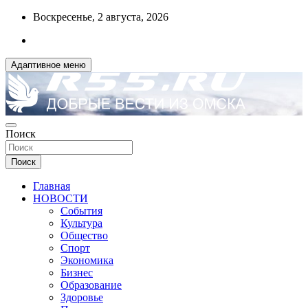
Перейти
Воскресенье, 2 августа, 2026
к
содержимому
Адаптивное меню
ДОБРЫЕ ВЕСТИ ИЗ ОМСКА
Поиск
R55.RU
Поиск
Главная
НОВОСТИ
События
Культура
Общество
Спорт
Экономика
Бизнес
Образование
Здоровье