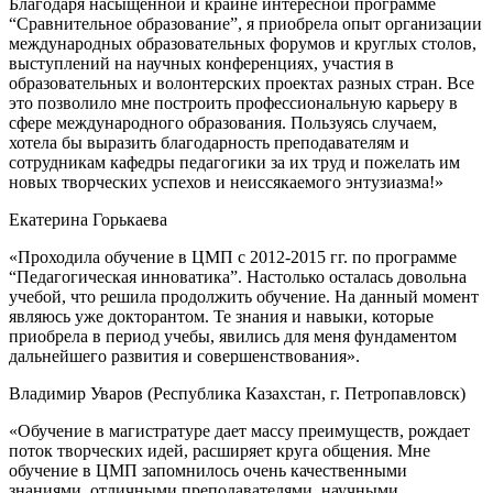
Благодаря насыщенной и крайне интересной программе
“Сравнительное образование”, я приобрела опыт организации
международных образовательных форумов и круглых столов,
выступлений на научных конференциях, участия в
образовательных и волонтерских проектах разных стран. Все
это позволило мне построить профессиональную карьеру в
сфере международного образования. Пользуясь случаем,
хотела бы выразить благодарность преподавателям и
сотрудникам кафедры педагогики за их труд и пожелать им
новых творческих успехов и неиссякаемого энтузиазма!»
Екатерина Горькаева
«Проходила обучение в ЦМП с 2012-2015 гг. по программе
“Педагогическая инноватика”. Настолько осталась довольна
учебой, что решила продолжить обучение. На данный момент
являюсь уже докторантом. Те знания и навыки, которые
приобрела в период учебы, явились для меня фундаментом
дальнейшего развития и совершенствования».
Владимир Уваров (Республика Казахстан, г. Петропавловск)
«Обучение в магистратуре дает массу преимуществ, рождает
поток творческих идей, расширяет круга общения. Мне
обучение в ЦМП запомнилось очень качественными
знаниями, отличными преподавателями, научными