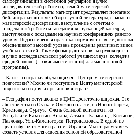
самоорганизации в системной регулярной научно-
исследовательской работе над темой магистерской
диссертации. Результаты магистрант представляет поэтапно:
библиография по теме, обзор научной литературы, фрагменты
магистерской диссертации, выступление с отчетом о
проделанной работе на заседании выпускающей кафедры,
выступление с докладами на научных конференциях разного
уровня. Педагогическая практика формирует навыки, которые
обеспечивают высокий уровень проведения различных видов
учебных занятий. Также формируются навыки руководства
научно-исследовательской работой учащихся вуза, колледжа,
средней школы (в зависимости от профиля магистерской
программы).
– Какова география обучающихся в Центре магистерской
подготовки? Можно ли поступить в Центр магистерской
подготовки из других регионов и стран?
– География поступающих в ЦМП достаточно широкая. Это
абитуриенты из Омска и Омской области, из Новосибирска,
Краснодара, Сургута. Очень большой контингент из
Республики Казахстан: Астана, Алматы, Караганда, Костанай,
Павлодар, Усть-Каменогорск, Петропавловск. В одной из
групп обучается магистрант из Израиля. Мы стараемся всем
создать условия для освоения основной образовательной