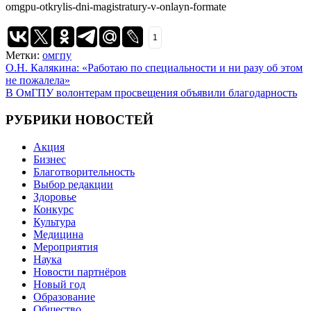
omgpu-otkrylis-dni-magistratury-v-onlayn-formate
1
Метки:
омгпу
Навигация
О.Н. Калякина: «Работаю по специальности и ни разу об этом
не пожалела»
по
В ОмГПУ волонтерам просвещения объявили благодарность
записям
РУБРИКИ НОВОСТЕЙ
Акция
Бизнес
Благотворительность
Выбор редакции
Здоровье
Конкурс
Культура
Медицина
Мероприятия
Наука
Новости партнёров
Новый год
Образование
Общество