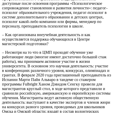
доступные после освоения программы «Психологическое
сопровождение становления и развития личности»: педагог-
психолог образовательного учреждения, педагог-психолог в
системе дополнительного образовании и детских центрах,
психолог какой-либо компании или фирмы, менеджер по
персоналу, преподаватель психологии в школе.
– Как организована внеучебная деятельность и как
осуществляется поддержка обучающихся в Центре
магистерской подготовки?
– Несмотря на то что в ЦМП проходят обучение уже
работающие люди (многие имеют достаточно большой стаж
работы), мы принимаем активное участие в жизни
университета. В основном это научная деятельность: участие
в конференциях различного уровня, конкурсах, олимпиадах и
грантах. В феврале 2020 года приглашенный преподаватель из
Испании Марти Пайя Альваро в тандеме со стажером
программы Fulbright Ханом Дэвидом Сенгку провели для
магистрантов круглый стол, в ходе которого представили и
сравнили российскую, американскую и европейскую системы
обучения. Магистранты ведут активную общественную
деятельность: выступают в качестве экспертов и членов жюри
на конкурсах разного уровня, проводимых для школьников
Омска и Омской области; входят в состав волонтерских