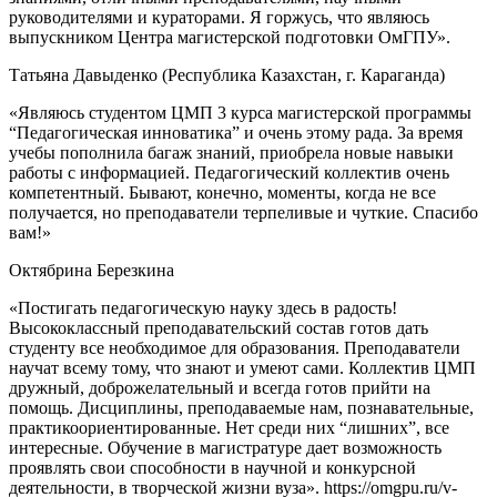
руководителями и кураторами. Я горжусь, что являюсь
выпускником Центра магистерской подготовки ОмГПУ».
Татьяна Давыденко (Республика Казахстан, г. Караганда)
«Являюсь студентом ЦМП 3 курса магистерской программы
“Педагогическая инноватика” и очень этому рада. За время
учебы пополнила багаж знаний, приобрела новые навыки
работы с информацией. Педагогический коллектив очень
компетентный. Бывают, конечно, моменты, когда не все
получается, но преподаватели терпеливые и чуткие. Спасибо
вам!»
Октябрина Березкина
«Постигать педагогическую науку здесь в радость!
Высококлассный преподавательский состав готов дать
студенту все необходимое для образования. Преподаватели
научат всему тому, что знают и умеют сами. Коллектив ЦМП
дружный, доброжелательный и всегда готов прийти на
помощь. Дисциплины, преподаваемые нам, познавательные,
практикоориентированные. Нет среди них “лишних”, все
интересные. Обучение в магистратуре дает возможность
проявлять свои способности в научной и конкурсной
деятельности, в творческой жизни вуза». https://omgpu.ru/v-