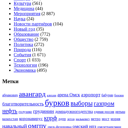
Культура
(561)
Медицина
(44)
Мероприятия
(2 887)
Наука
(24)
Новости партнёров
(104)
Новый год
(35)
Образование
(772)
Общество
(2 759)
Политика
(272)
Природа
(116)
События
(1 671)
Спорт
(1 033)
Технологии
(196)
Экономика
(495)
Метки
авангард
аэропорт
арена Омск
абрамович
алехин
бабурин
бензин
бурков
выборы
газпром
благотворительность
нефть
грудинин
голушко
домрадужногодетства
иртыш
единая россия
кпрф
коронавирус
казахстан
лдпр
метро
мост
мэрия
малькевич
летов
омгпу
навальный
омский нпз
омсктрансмаш
омск-федоровка