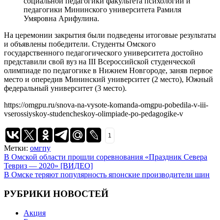
социальной педагогики факультета психологии и
педагогики Мининского университета Рамиля
Умяровна Арифулина.
На церемонии закрытия были подведены итоговые результаты
и объявлены победители. Студенты Омского
государственного педагогического университета достойно
представили свой вуз на III Всероссийской студенческой
олимпиаде по педагогике в Нижнем Новгороде, заняв первое
место и опередив Мининский университет (2 место), Южный
федеральный университет (3 место).
https://omgpu.ru/snova-na-vysote-komanda-omgpu-pobedila-v-iii-
vserossiyskoy-studencheskoy-olimpiade-po-pedagogike-v
1
Метки:
омгпу
Навигация
В Омской области прошли соревнования «Праздник Севера
Тевриз — 2020» [ВИДЕО]
по
В Омске теряют популярность японские производители шин
записям
РУБРИКИ НОВОСТЕЙ
Акция