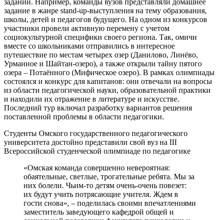
заданий. Например, команды вузов представляли домашнее
задание в жанре stand-up-выступления на тему образования,
школы, детей и педагогов будущего. На одном из конкурсов
участники провели активную перемену с учетом
социокультурной специфики своего региона. Так, омичи
вместе со школьниками отправились в интересное
путешествие по местам четырех озер (Данилово, Линёво,
Урманное и Шайтан-озеро), а также открыли тайну пятого
озера – Потаённого (Мифическое озеро). В рамках олимпиады
состоялся и конкурс для капитанов: они отвечали на вопросы
из области педагогической науки, образовательной практики
и находили их отражение в литературе и искусстве.
Последний тур включал разработку вариантов решения
поставленной проблемы в области педагогики.
Студенты Омского государственного педагогического
университета достойно представили свой вуз на III
Всероссийской студенческой олимпиаде по педагогике
«Омская команда совершенно невероятная:
обаятельные, светлые, трогательные ребята. Мы за
них болели. Чьим-то детям очень-очень повезет:
их будут учить потрясающие учителя. Ждем в
гости снова», – поделилась своими впечатлениями
заместитель заведующего кафедрой общей и