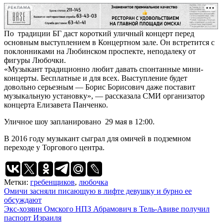
РЕКЛАМА
По традиции БГ даст короткий уличный концерт перед
основным выступлением в Концертном зале. Он встретится с
поклонниками на Любинском проспекте, неподалеку от
фигуры Любочки.
«Музыкант традиционно любит давать спонтанные мини-
концерты. Бесплатные и для всех. Выступление будет
довольно серьезным — Борис Борисович даже поставит
музыкальную установку», — рассказала СМИ организатор
концерта Елизавета Панченко.
Уличное шоу запланировано 29 мая в 12:00.
В 2016 году музыкант сыграл для омичей в подземном
переходе у Торгового центра.
Метки:
гребенщиков
,
любочка
Навигация
Омичи засняли писающую в лифте девушку и бурно ее
обсуждают
по
Экс-хозяин Омского НПЗ Абрамович в Тель-Авиве получил
записям
паспорт Израиля