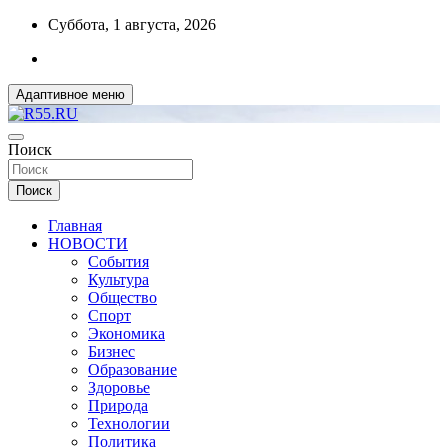
Перейти
Суббота, 1 августа, 2026
к
содержимому
Адаптивное меню
ДОБРЫЕ ВЕСТИ ИЗ ОМСКА
Поиск
R55.RU
Поиск
Главная
НОВОСТИ
События
Культура
Общество
Спорт
Экономика
Бизнес
Образование
Здоровье
Природа
Технологии
Политика