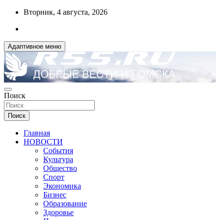
Перейти
Вторник, 4 августа, 2026
к
содержимому
Адаптивное меню
ДОБРЫЕ ВЕСТИ ИЗ ОМСКА
Поиск
R55.RU
Поиск
Главная
НОВОСТИ
События
Культура
Общество
Спорт
Экономика
Бизнес
Образование
Здоровье