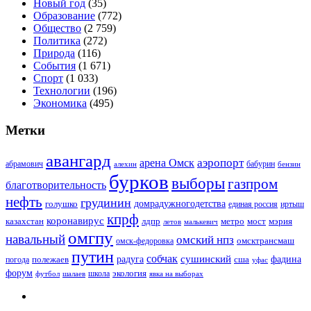
Новый год
(35)
Образование
(772)
Общество
(2 759)
Политика
(272)
Природа
(116)
События
(1 671)
Спорт
(1 033)
Технологии
(196)
Экономика
(495)
Метки
авангард
аэропорт
арена Омск
абрамович
алехин
бабурин
бензин
бурков
выборы
газпром
благотворительность
нефть
грудинин
голушко
домрадужногодетства
иртыш
единая россия
кпрф
коронавирус
казахстан
лдпр
метро
мост
мэрия
малькевич
летов
омгпу
навальный
омский нпз
омсктрансмаш
омск-федоровка
путин
собчак
сушинский
полежаев
радуга
сша
фадина
погода
уфас
форум
экология
футбол
шалаев
школа
явка на выборах