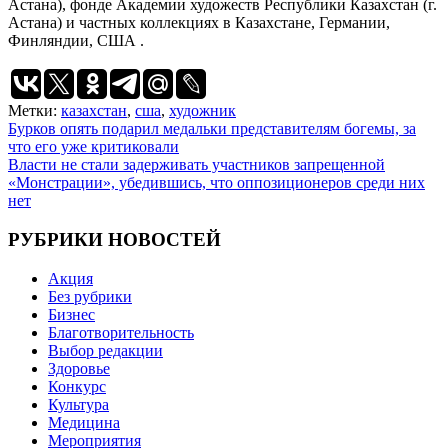
Астана), фонде Академии художеств Республики Казахстан (г.
Астана) и частных коллекциях в Казахстане, Германии,
Финляндии, США .
Метки:
казахстан
,
сша
,
художник
Навигация
Бурков опять подарил медальки представителям богемы, за
что его уже критиковали
по
Власти не стали задерживать участников запрещенной
записям
«Монстрации», убедившись, что оппозиционеров среди них
нет
РУБРИКИ НОВОСТЕЙ
Акция
Без рубрики
Бизнес
Благотворительность
Выбор редакции
Здоровье
Конкурс
Культура
Медицина
Мероприятия