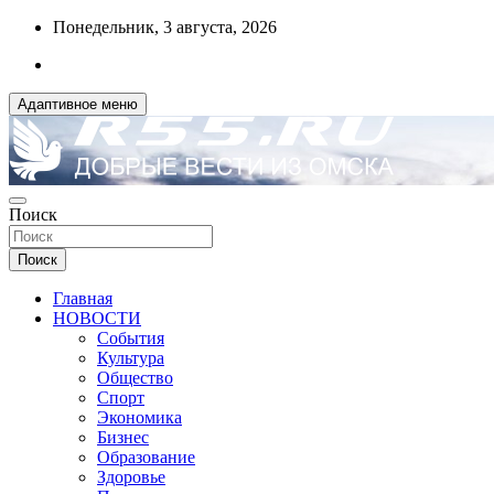
Перейти
Понедельник, 3 августа, 2026
к
содержимому
Адаптивное меню
ДОБРЫЕ ВЕСТИ ИЗ ОМСКА
Поиск
R55.RU
Поиск
Главная
НОВОСТИ
События
Культура
Общество
Спорт
Экономика
Бизнес
Образование
Здоровье