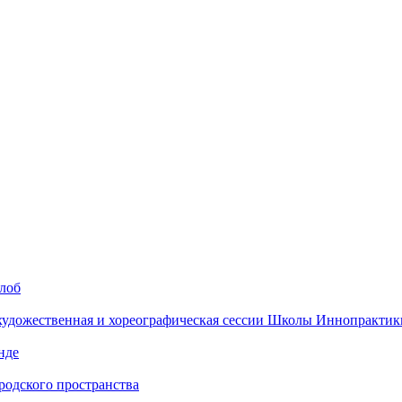
алоб
 художественная и хореографическая сессии Школы Иннопрактик
нде
одского пространства