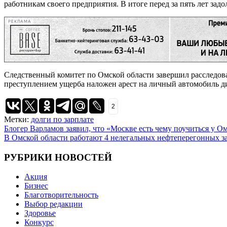
работникам своего предприятия. В итоге перед за пять лет задо
РЕКЛАМА
Следственный комитет по Омской области завершил расследова
преступлением ущерба наложен арест на личный автомобиль ди
2
Метки:
долги по зарплате
Навигация
Блогер Варламов заявил, что «Москве есть чему поучиться у Ом
В Омской области работают 4 нелегальных нефтеперегонных з
по
записям
РУБРИКИ НОВОСТЕЙ
Акция
Бизнес
Благотворительность
Выбор редакции
Здоровье
Конкурс