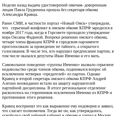
Неделю назад выдача удостоверений омичам- доверенным
лицам Павла Грудинина прошла без секретаря обкома
Александра Кравца.
Ранее СМИ, в частности портал «Новый Омск» утверждали,
что серьезный конфликт в омском обкоме КПРФ зародился в
ноябре 2017 года, когда в Горсовете проходило утверждение
мэра Оксаны Фадиной. Вопреки решению омского обкома,
четыре члена фракции КПРФ в городском парламенте
проголосовали за проведение не тайного, а открытого
голосования. В числе тех, кто нарушил предписание партии, в
том числе оказался депутаты Иван Ивченко и его мать.
Самовольное поведение «группы Ивченко» вызвало серьезное
недовольство среди членов обкома, поднимался вопрос об
исключении четверки «предателей» из партии. Однако
Кравец и второй секретарь омского обкома КПРФ Андрей
Алехин неожиданно встали на защиту нарушителей
партийной дисциплины. В итоге региональное отделение
раскололось на сторонников исключения Ивченко из КПРФ и
противников этого решения.
Кравец воспринял это как выражение ему недоверия и заявил,
что слагает полномочия. Тогда же он, как утверждалось,
освободил свой рабочий кабинет в обкоме и улетел в Москву,