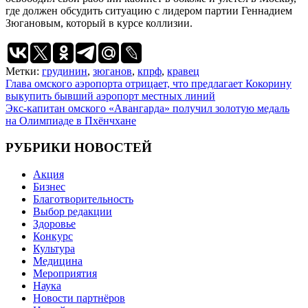
где должен обсудить ситуацию с лидером партии Геннадием
Зюгановым, который в курсе коллизии.
Метки:
грудинин
,
зюганов
,
кпрф
,
кравец
Навигация
Глава омского аэропорта отрицает, что предлагает Кокорину
выкупить бывший аэропорт местных линий
по
Экс-капитан омского «Авангарда» получил золотую медаль
записям
на Олимпиаде в Пхёнчхане
РУБРИКИ НОВОСТЕЙ
Акция
Бизнес
Благотворительность
Выбор редакции
Здоровье
Конкурс
Культура
Медицина
Мероприятия
Наука
Новости партнёров