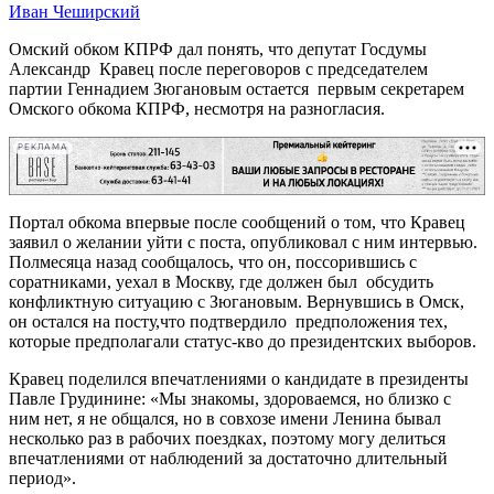
Иван Чеширский
Омский обком КПРФ дал понять, что депутат Госдумы
Александр Кравец после переговоров с председателем
партии Геннадием Зюгановым остается первым секретарем
Омского обкома КПРФ, несмотря на разногласия.
РЕКЛАМА
Портал обкома впервые после сообщений о том, что Кравец
заявил о желании уйти с поста, опубликовал с ним интервью.
Полмесяца назад сообщалось, что он, поссорившись с
соратниками, уехал в Москву, где должен был обсудить
конфликтную ситуацию с Зюгановым. Вернувшись в Омск,
он остался на посту,что подтвердило предположения тех,
которые предполагали статус-кво до президентских выборов.
Кравец поделился впечатлениями о кандидате в президенты
Павле Грудинине: «Мы знакомы, здороваемся, но близко с
ним нет, я не общался, но в совхозе имени Ленина бывал
несколько раз в рабочих поездках, поэтому могу делиться
впечатлениями от наблюдений за достаточно длительный
период».