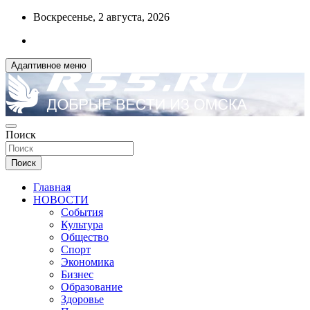
Перейти
Воскресенье, 2 августа, 2026
к
содержимому
Адаптивное меню
ДОБРЫЕ ВЕСТИ ИЗ ОМСКА
Поиск
R55.RU
Поиск
Главная
НОВОСТИ
События
Культура
Общество
Спорт
Экономика
Бизнес
Образование
Здоровье