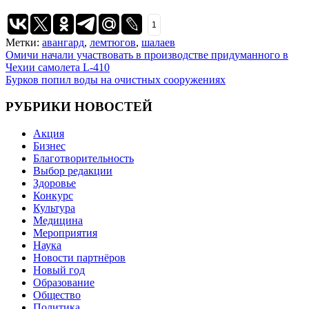
1
Метки:
авангард
,
лемтюгов
,
шалаев
Навигация
Омичи начали участвовать в производстве придуманного в
Чехии самолета L-410
по
Бурков попил воды на очистных сооружениях
записям
РУБРИКИ НОВОСТЕЙ
Акция
Бизнес
Благотворительность
Выбор редакции
Здоровье
Конкурс
Культура
Медицина
Мероприятия
Наука
Новости партнёров
Новый год
Образование
Общество
Политика