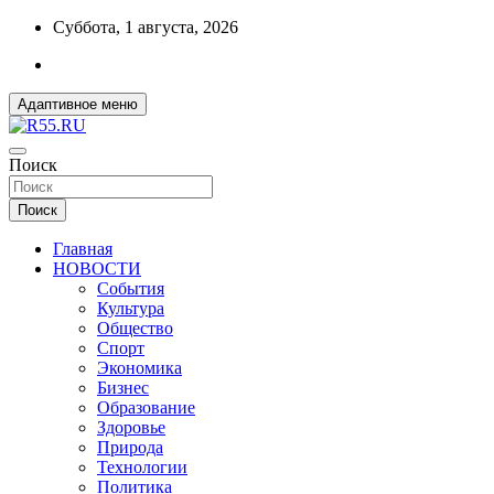
Перейти
Суббота, 1 августа, 2026
к
содержимому
Адаптивное меню
ДОБРЫЕ ВЕСТИ ИЗ ОМСКА
Поиск
R55.RU
Поиск
Главная
НОВОСТИ
События
Культура
Общество
Спорт
Экономика
Бизнес
Образование
Здоровье
Природа
Технологии
Политика