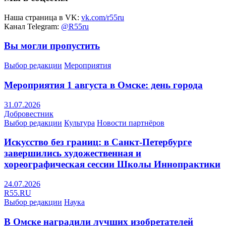
Наша страница в VK:
vk.com/r55ru
Канал Telegram:
@R55ru
Вы могли пропустить
Выбор редакции
Мероприятия
Мероприятия 1 августа в Омске: день города
31.07.2026
Добровестник
Выбор редакции
Культура
Новости партнёров
Искусство без границ: в Санкт-Петербурге
завершились художественная и
хореографическая сессии Школы Иннопрактики
24.07.2026
R55.RU
Выбор редакции
Наука
В Омске наградили лучших изобретателей