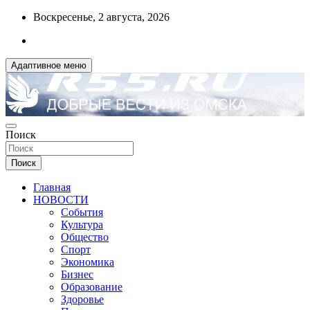
Перейти
Воскресенье, 2 августа, 2026
к
содержимому
Адаптивное меню
ДОБРЫЕ ВЕСТИ ИЗ ОМСКА
Поиск
R55.RU
Поиск
Главная
НОВОСТИ
События
Культура
Общество
Спорт
Экономика
Бизнес
Образование
Здоровье