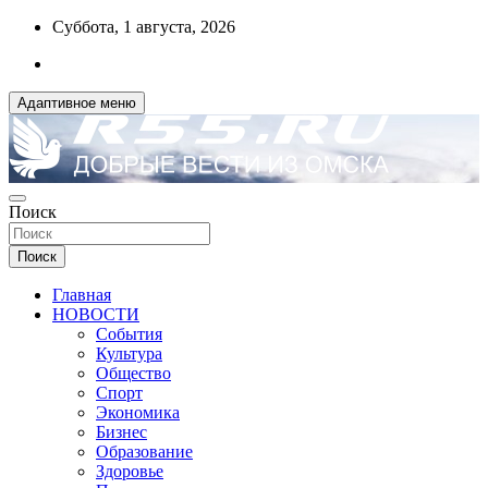
Перейти
Суббота, 1 августа, 2026
к
содержимому
Адаптивное меню
ДОБРЫЕ ВЕСТИ ИЗ ОМСКА
Поиск
R55.RU
Поиск
Главная
НОВОСТИ
События
Культура
Общество
Спорт
Экономика
Бизнес
Образование
Здоровье