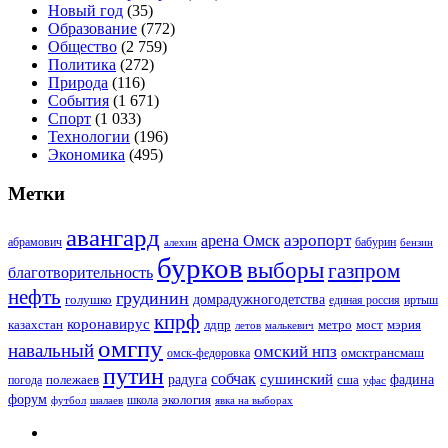
Новый год
(35)
Образование
(772)
Общество
(2 759)
Политика
(272)
Природа
(116)
События
(1 671)
Спорт
(1 033)
Технологии
(196)
Экономика
(495)
Метки
авангард
аэропорт
арена Омск
абрамович
алехин
бабурин
бензин
бурков
выборы
газпром
благотворительность
нефть
грудинин
голушко
домрадужногодетства
иртыш
единая россия
кпрф
коронавирус
казахстан
лдпр
метро
мост
мэрия
малькевич
летов
омгпу
навальный
омский нпз
омсктрансмаш
омск-федоровка
путин
собчак
сушинский
полежаев
радуга
сша
фадина
погода
уфас
форум
экология
футбол
шалаев
школа
явка на выборах