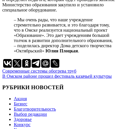
Министерство образования закупило и установило
специальное оборудование.
– Мы очень рады, что наше учреждение
стремительно развивается, и это благодаря тому,
что в Омске реализуется национальный проект
«Образование». Это дает учреждениям большой
толчок в развитии дополнительного образования,
– поделилась директор Дома детского творчества
«Октябрьский»
Юлия Плоцкая
.
Навигация
Современные системы обогрева труб
В Омском районе прошел фестиваль казачьей культуры
по
записям
РУБРИКИ НОВОСТЕЙ
Акция
Бизнес
Благотворительность
Выбор редакции
Здоровье
Конкурс