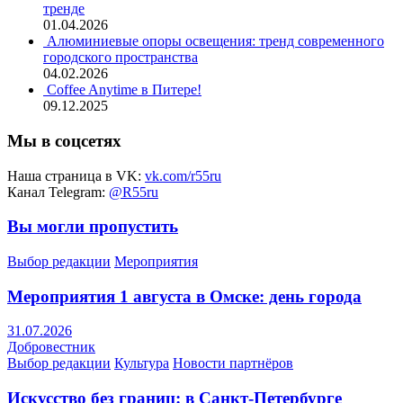
тренде
01.04.2026
Алюминиевые опоры освещения: тренд современного
городского пространства
04.02.2026
Coffee Anytime в Питере!
09.12.2025
Мы в соцсетях
Наша страница в VK:
vk.com/r55ru
Канал Telegram:
@R55ru
Вы могли пропустить
Выбор редакции
Мероприятия
Мероприятия 1 августа в Омске: день города
31.07.2026
Добровестник
Выбор редакции
Культура
Новости партнёров
Искусство без границ: в Санкт-Петербурге