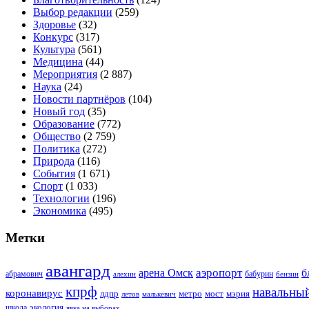
Выбор редакции
(259)
Здоровье
(32)
Конкурс
(317)
Культура
(561)
Медицина
(44)
Мероприятия
(2 887)
Наука
(24)
Новости партнёров
(104)
Новый год
(35)
Образование
(772)
Общество
(2 759)
Политика
(272)
Природа
(116)
События
(1 671)
Спорт
(1 033)
Технологии
(196)
Экономика
(495)
Метки
авангард
аэропорт
арена Омск
б
абрамович
алехин
бабурин
бензин
кпрф
навальны
коронавирус
лдпр
метро
мост
мэрия
малькевич
летов
экология
школа
явка на выборах