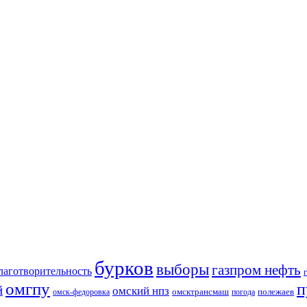
бурков
выборы
газпром нефть
лаготворительность
омгпу
п
й
омский нпз
омсктрансмаш
полежаев
омск-федоровка
погода