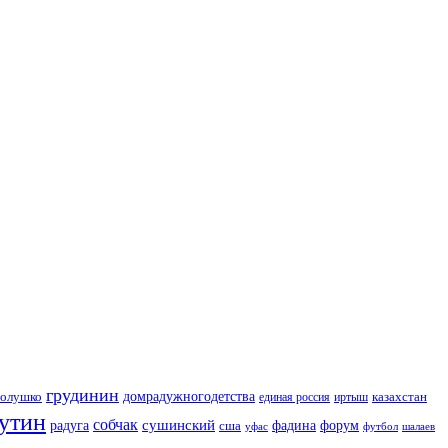
грудинин
голушко
домрадужногодетства
казахстан
иртыш
единая россия
утин
собчак
сушинский
радуга
сша
фадина
форум
уфас
футбол
шалаев