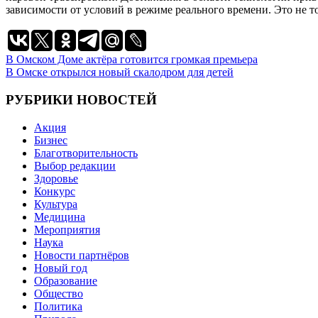
зависимости от условий в режиме реального времени. Это не т
Навигация
В Омском Доме актёра готовится громкая премьера
В Омске открылся новый скалодром для детей
по
записям
РУБРИКИ НОВОСТЕЙ
Акция
Бизнес
Благотворительность
Выбор редакции
Здоровье
Конкурс
Культура
Медицина
Мероприятия
Наука
Новости партнёров
Новый год
Образование
Общество
Политика