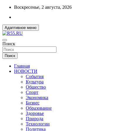
Перейти
Воскресенье, 2 августа, 2026
к
содержимому
Адаптивное меню
ДОБРЫЕ ВЕСТИ ИЗ ОМСКА
Поиск
R55.RU
Поиск
Главная
НОВОСТИ
События
Культура
Общество
Спорт
Экономика
Бизнес
Образование
Здоровье
Природа
Технологии
Политика