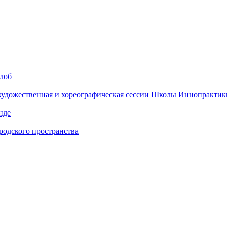
алоб
 художественная и хореографическая сессии Школы Иннопрактик
нде
одского пространства