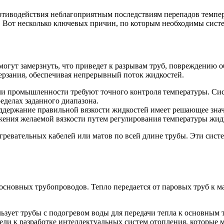
тиводействия неблагоприятным последствиям перепадов темпера
. Вот несколько ключевых причин, по которым необходимы сист
огут замерзнуть, что приведет к разрывам труб, повреждению 
ерзания, обеспечивая непрерывный поток жидкостей.
и промышленности требуют точного контроля температуры. Сис
еделах заданного диапазона.
поддержание правильной вязкости жидкостей имеет решающее зна
жения желаемой вязкости путем регулирования температуры жид
гревательных кабелей или матов по всей длине трубы. Эти сист
 основных трубопроводов. Тепло передается от паровых труб к 
льзует трубы с подогревом воды для передачи тепла к основным
ли к разработке интеллектуальных систем отопления, которые м