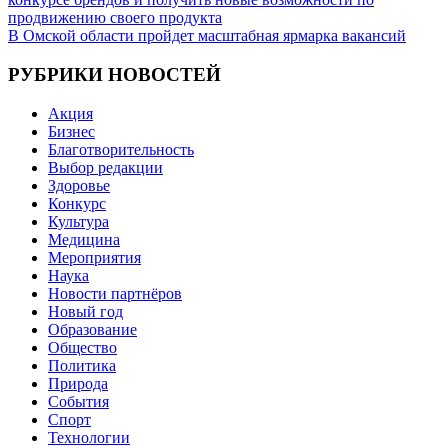
по
продвижению своего продукта
записям
В Омской области пройдет масштабная ярмарка вакансий
РУБРИКИ НОВОСТЕЙ
Акция
Бизнес
Благотворительность
Выбор редакции
Здоровье
Конкурс
Культура
Медицина
Мероприятия
Наука
Новости партнёров
Новый год
Образование
Общество
Политика
Природа
События
Спорт
Технологии