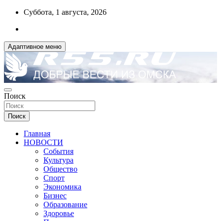
Перейти
Суббота, 1 августа, 2026
к
содержимому
Адаптивное меню
ДОБРЫЕ ВЕСТИ ИЗ ОМСКА
Поиск
R55.RU
Поиск
Главная
НОВОСТИ
События
Культура
Общество
Спорт
Экономика
Бизнес
Образование
Здоровье