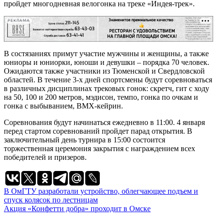
пройдет многодневная велогонка на треке «Индея-трек».
РЕКЛАМА
В состязаниях примут участие мужчины и женщины, а также
юниоры и юниорки, юноши и девушки – порядка 70 человек.
Ожидаются также участники из Тюменской и Свердловской
областей. В течение 3-х дней спортсмены будут соревноваться
в различных дисциплинах трековых гонок: скретч, гит с ходу
на 50, 100 и 200 метров, мэдисон, темпо, гонка по очкам и
гонка с выбыванием, ВМХ-кейрин.
Соревнования будут начинаться ежедневно в 11:00. 4 января
перед стартом соревнований пройдет парад открытия. В
заключительный день турнира в 15:00 состоится
торжественная церемония закрытия с награждением всех
победителей и призеров.
Навигация
В ОмГТУ разработали устройство, облегчающее подъем и
спуск колясок по лестницам
по
Акция «Конфетти добра» проходит в Омске