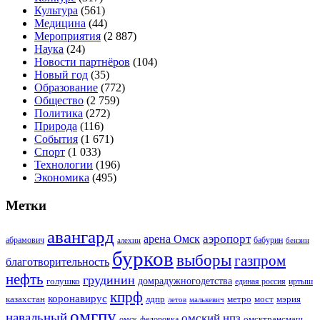
Культура
(561)
Медицина
(44)
Мероприятия
(2 887)
Наука
(24)
Новости партнёров
(104)
Новый год
(35)
Образование
(772)
Общество
(2 759)
Политика
(272)
Природа
(116)
События
(1 671)
Спорт
(1 033)
Технологии
(196)
Экономика
(495)
Метки
авангард
аэропорт
арена Омск
абрамович
алехин
бабурин
бензин
бурков
выборы
газпром
благотворительность
нефть
грудинин
голушко
домрадужногодетства
иртыш
единая россия
кпрф
коронавирус
казахстан
лдпр
метро
мост
мэрия
малькевич
летов
омгпу
навальный
омский нпз
омсктрансмаш
омск-федоровка