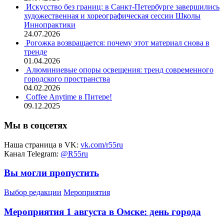
Искусство без границ: в Санкт-Петербурге завершились
художественная и хореографическая сессии Школы
Иннопрактики
24.07.2026
Рогожка возвращается: почему этот материал снова в
тренде
01.04.2026
Алюминиевые опоры освещения: тренд современного
городского пространства
04.02.2026
Coffee Anytime в Питере!
09.12.2025
Мы в соцсетях
Наша страница в VK:
vk.com/r55ru
Канал Telegram:
@R55ru
Вы могли пропустить
Выбор редакции
Мероприятия
Мероприятия 1 августа в Омске: день города