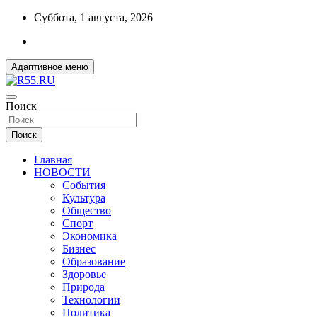
Перейти
Суббота, 1 августа, 2026
к
содержимому
Адаптивное меню
ДОБРЫЕ ВЕСТИ ИЗ ОМСКА
Поиск
R55.RU
Поиск
Главная
НОВОСТИ
События
Культура
Общество
Спорт
Экономика
Бизнес
Образование
Здоровье
Природа
Технологии
Политика