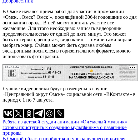
Добровестник
В Омске начался прием работ для участия в промоакции
«Омск…Омск? Омск!», посвящённой 306-й годовщине со дня
основания города. В ней могут принять участие все
желающие. Для этого необходимо записать видеоролик
продолжительностью от одной до пяти минут. Это может
быть интервью, репортаж, видеоклип — омичи сами вправе
выбрать жанр. Съёмка может быть сделана любым
электронным носителем в горизонтальном формате, можно
использовать фотографии.
РЕКЛАМА
Лучшие видеоролики будут размещены в группе
«Центральный округ Омска» социальной сети «ВКонтакте» в
период с 1 по 7 августа.
Навигация
Ребята из детской студии анимации «ОчУмелый мультик»
готовы приступить к созданию мультфильма о памятнике
по
природы
записям
В Омской области пройдет конкурс на лучшего водителя