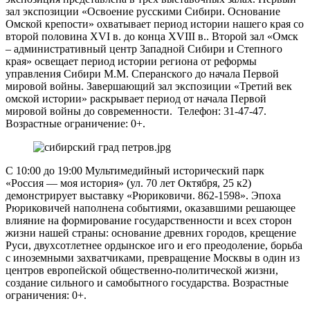
зал экспозиции «Освоение русскими Сибири. Основание
Омской крепости» охватывает период истории нашего края со
второй половина XVI в. до конца XVIII в.. Второй зал «Омск
– административный центр Западной Сибири и Степного
края» освещает период истории региона от реформы
управления Сибири М.М. Сперанского до начала Первой
мировой войны. Завершающий зал экспозиции «Третий век
омской истории» раскрывает период от начала Первой
мировой войны до современности. Телефон: 31-47-47.
Возрастные ограничение: 0+.
С 10:00 до 19:00 Мультимедийный исторический парк
«Россия — моя история» (ул. 70 лет Октября, 25 к2)
демонстрирует выставку «Рюриковичи. 862-1598». Эпоха
Рюриковичей наполнена событиями, оказавшими решающее
влияние на формирование государственности и всех сторон
жизни нашей страны: основание древних городов, крещение
Руси, двухсотлетнее ордынское иго и его преодоление, борьба
с иноземными захватчиками, превращение Москвы в один из
центров европейской общественно-политической жизни,
создание сильного и самобытного государства. Возрастные
ограничения: 0+.