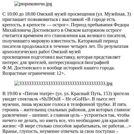
С 10:00 до 18:00 Омский музей просвещения (ул. Музейная, 3)
приглашает познакомиться с выставкой «В городе есть
крепость, в крепости — острог». Период пребывания Федора
Михайловича Достоевского в Омском каторжном остроге
считается временем его становления как великого писателя,
получившего мировую известность. Каторжный период
писателя продолжался в течение четырех лет. По результатам
археологических работ Омский музей
просвещения подготовил выставку, которая представляет
интерес для зрителей, интересующихся биографией
Ф.М. Достоевского и вообще историей нашего города.
Возрастные ограничения: 12+.
В 19:00 в «Пятом театре» (ул. ул. Красный Путь, 153) зрители
увидят спектакль «ShЛЮxИ – He oGoHЬ». В пьесе нет
мужчин, лишь мужские голоса в телефонной трубке. И пять
героинь – жительниц спальных районов, для которых главное
развлечение – шопинг, а главная цель – устроиться так, чтобы
ничего не делать, но иметь все, что необходимо для красивой
жизни: «В мире столько способов зарабатывать, не работая…»
Вранье, глупость, неумение отвечать за свои поступки –