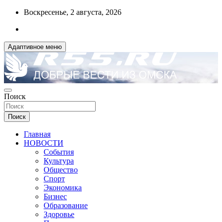
Перейти
Воскресенье, 2 августа, 2026
к
содержимому
Адаптивное меню
ДОБРЫЕ ВЕСТИ ИЗ ОМСКА
Поиск
R55.RU
Поиск
Главная
НОВОСТИ
События
Культура
Общество
Спорт
Экономика
Бизнес
Образование
Здоровье