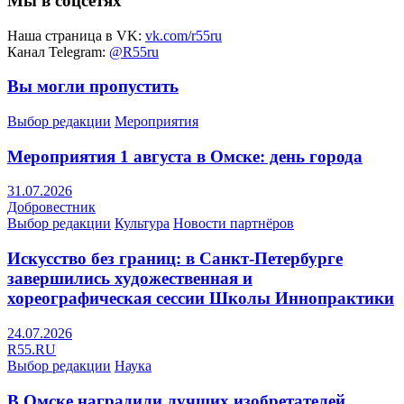
Мы в соцсетях
Наша страница в VK:
vk.com/r55ru
Канал Telegram:
@R55ru
Вы могли пропустить
Выбор редакции
Мероприятия
Мероприятия 1 августа в Омске: день города
31.07.2026
Добровестник
Выбор редакции
Культура
Новости партнёров
Искусство без границ: в Санкт-Петербурге
завершились художественная и
хореографическая сессии Школы Иннопрактики
24.07.2026
R55.RU
Выбор редакции
Наука
В Омске наградили лучших изобретателей