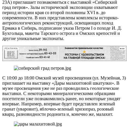
23А) приглашает познакомиться с выставкой «Сибирский
град петров». Залы исторической экспозиции охватывают
период истории края со второй половины XVI в. до
современности. В них представлены комплексы историко-
антропологических реконструкций, освещающих поход
Ермака в Сибирь, подписание указа Петром I о походе И. Д.
Бухгольца, макеты Тарского острога и Омских крепостей и
другие уникальные экспонаты.
РЕКЛАМА
С 10:00 до 18:00 Омский музей просвещения (ул. Музейная, 3)
приглашает на выставку «Дары малахитовой шкатулки». В
музее просвещения уже не раз проводились геологические
выставки. С некоторыми минералогическими образцами
посетители уже познакомились ранее, но некоторые увидят
впервые. Например, впервые будет представлен зеленый
гранат (уваровит), яблочно-зеленый хризопраз, розовый
кварц, разновидности родонита и, конечно же, малахит.