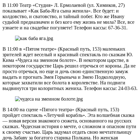
В 11:00 Театр «Студия» Л. Ермолаевой (ул. Химиков, 27)
показывает «Как Баба-Яга сына женила». Все будет: и
колдовство, и сватовство, и тайный побег. Кто же Ивану
судьбой предназначен и без кого ему жизнь не мила? Все, все
узнаете и на свадебке погуляете! Телефон кассы: 67-36-31.
В 11:00 в «Пятом театре» (Красный путь, 153) маленьких
зрителей ждет веселый и красивый спектакль по сказкам Ю.
Кима «Чудеса на змеином болоте». В некотором царстве, в
некотором государстве Царь решил отречься от короны. Да не
просто отречься, но еще и дочь свою единственную замуж
выдать и прогнать Змея Горыныча и Змею Подколодную,
которые захватили все болота в королевстве. На подвиги
выдвинутся три колоритных жениха. Телефон кассы: 24-03-63.
В 14:00 на сцене «Пятого театра» (Красный путь, 153)
пройдет спектакль «Летучий корабль». Эта волшебная сказка
— новая версия знакомого сюжета, основанного на русских
сказках. Чудесная история о мечте, о сложном и опасном пути
к своему счастью. Царь задумал отдать свою мечтательницу
дочь Забаву за богатого старика Полкана. Но женская