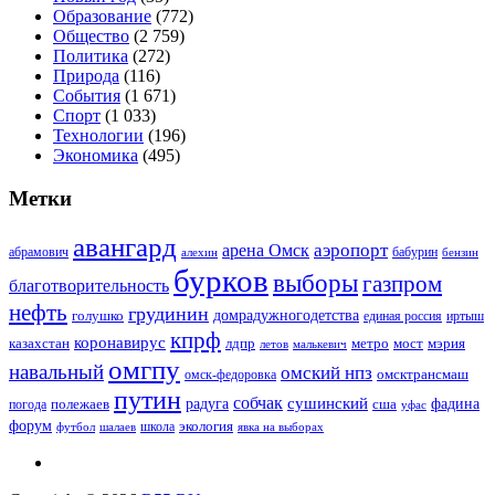
Образование
(772)
Общество
(2 759)
Политика
(272)
Природа
(116)
События
(1 671)
Спорт
(1 033)
Технологии
(196)
Экономика
(495)
Метки
авангард
аэропорт
арена Омск
абрамович
алехин
бабурин
бензин
бурков
выборы
газпром
благотворительность
нефть
грудинин
голушко
домрадужногодетства
иртыш
единая россия
кпрф
коронавирус
казахстан
лдпр
метро
мост
мэрия
малькевич
летов
омгпу
навальный
омский нпз
омсктрансмаш
омск-федоровка
путин
собчак
сушинский
полежаев
радуга
сша
фадина
погода
уфас
форум
экология
футбол
шалаев
школа
явка на выборах