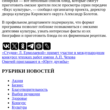
сибирски — вот неполный список блюд, которые смогут
приготовить омские зрители после просмотра серии передачи
«Вкус культуры», — сообщил организатор проекта, директор
дворца культуры Кировского округа Александр Болотов.
В профильном департаменте подчеркнули, что формат
программы позволит поближе познакомиться с омскими
деятелями культуры, узнать интересные факты из их
биографии и приготовить блюда по их фирменным рецептам.
Навигация
«Студия» Л. Ермолаевой» примет участие в международном
конкурсе чтецких работ имени А.П. Чехова
по
Омичей приглашают в «Юрту дружбы»
записям
РУБРИКИ НОВОСТЕЙ
Акция
Бизнес
Благотворительность
Выбор редакции
Здоровье
Конкурс
Культура