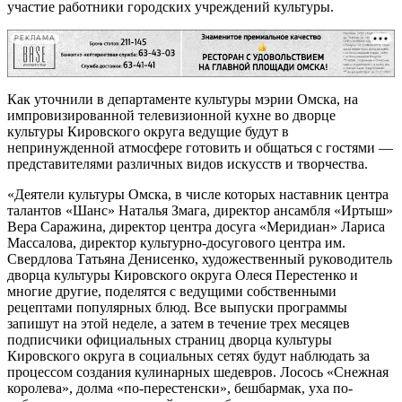
участие работники городских учреждений культуры.
РЕКЛАМА
Как уточнили в департаменте культуры мэрии Омска, на
импровизированной телевизионной кухне во дворце
культуры Кировского округа ведущие будут в
непринужденной атмосфере готовить и общаться с гостями —
представителями различных видов искусств и творчества.
«Деятели культуры Омска, в числе которых наставник центра
талантов «Шанс» Наталья Змага, директор ансамбля «Иртыш»
Вера Саражина, директор центра досуга «Меридиан» Лариса
Массалова, директор культурно-досугового центра им.
Свердлова Татьяна Денисенко, художественный руководитель
дворца культуры Кировского округа Олеся Перестенко и
многие другие, поделятся с ведущими собственными
рецептами популярных блюд. Все выпуски программы
запишут на этой неделе, а затем в течение трех месяцев
подписчики официальных страниц дворца культуры
Кировского округа в социальных сетях будут наблюдать за
процессом создания кулинарных шедевров. Лосось «Снежная
королева», долма «по-перестенски», бешбармак, уха по-