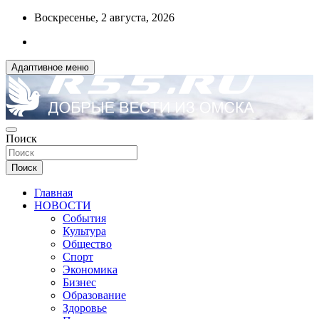
Перейти
Воскресенье, 2 августа, 2026
к
содержимому
Адаптивное меню
ДОБРЫЕ ВЕСТИ ИЗ ОМСКА
Поиск
R55.RU
Поиск
Главная
НОВОСТИ
События
Культура
Общество
Спорт
Экономика
Бизнес
Образование
Здоровье