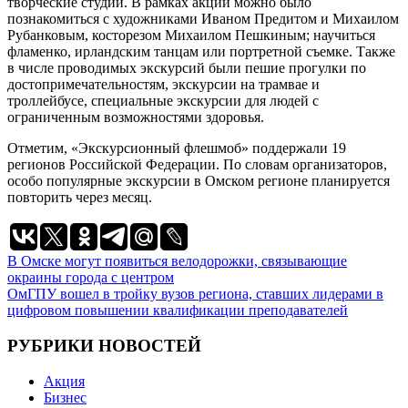
творческие студии. В рамках акции можно было
познакомиться с художниками Иваном Предитом и Михаилом
Рубанковым, косторезом Михаилом Пешкиным; научиться
фламенко, ирландским танцам или портретной съемке. Также
в числе проводимых экскурсий были пешие прогулки по
достопримечательностям, экскурсии на трамвае и
троллейбусе, специальные экскурсии для людей с
ограниченным возможностями здоровья.
Отметим, «Экскурсионный флешмоб» поддержали 19
регионов Российской Федерации. По словам организаторов,
особо популярные экскурсии в Омском регионе планируется
повторить через месяц.
Навигация
В Омске могут появиться велодорожки, связывающие
окраины города с центром
по
ОмГПУ вошел в тройку вузов региона, ставших лидерами в
записям
цифровом повышении квалификации преподавателей
РУБРИКИ НОВОСТЕЙ
Акция
Бизнес