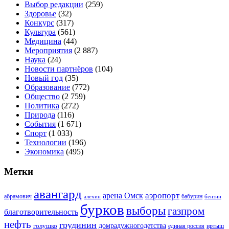
Выбор редакции
(259)
Здоровье
(32)
Конкурс
(317)
Культура
(561)
Медицина
(44)
Мероприятия
(2 887)
Наука
(24)
Новости партнёров
(104)
Новый год
(35)
Образование
(772)
Общество
(2 759)
Политика
(272)
Природа
(116)
События
(1 671)
Спорт
(1 033)
Технологии
(196)
Экономика
(495)
Метки
авангард
аэропорт
арена Омск
абрамович
алехин
бабурин
бензин
бурков
выборы
газпром
благотворительность
нефть
грудинин
голушко
домрадужногодетства
иртыш
единая россия