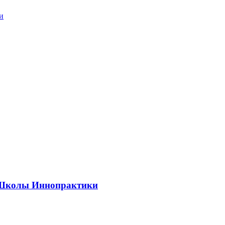
и
ии Школы Иннопрактики