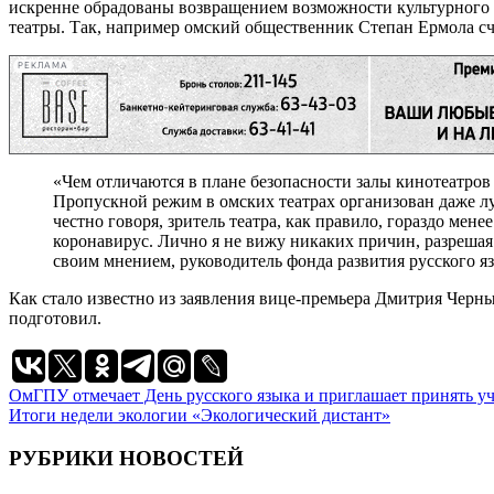
искренне обрадованы возвращением возможности культурного до
театры. Так, например омский общественник Степан Ермола сч
РЕКЛАМА
«Чем отличаются в плане безопасности залы кинотеатров о
Пропускной режим в омских театрах организован даже луч
честно говоря, зритель театра, как правило, гораздо ме
коронавирус. Лично я не вижу никаких причин, разрешая
своим мнением, руководитель фонда развития русского я
Как стало известно из заявления вице-премьера Дмитрия Черны
подготовил.
Навигация
ОмГПУ отмечает День русского языка и приглашает принять у
Итоги недели экологии «Экологический дистант»
по
записям
РУБРИКИ НОВОСТЕЙ