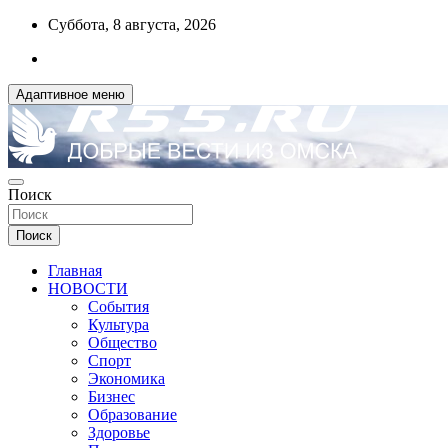
Перейти
Суббота, 8 августа, 2026
к
содержимому
Адаптивное меню
ДОБРЫЕ ВЕСТИ ИЗ ОМСКА
Поиск
R55.RU
Поиск
Главная
НОВОСТИ
События
Культура
Общество
Спорт
Экономика
Бизнес
Образование
Здоровье