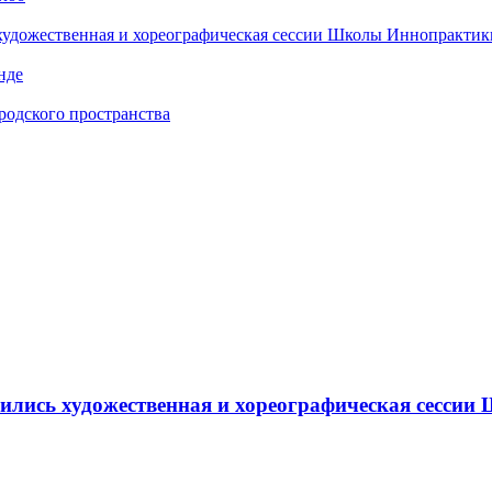
 художественная и хореографическая сессии Школы Иннопрактик
нде
одского пространства
ршились художественная и хореографическая сесс