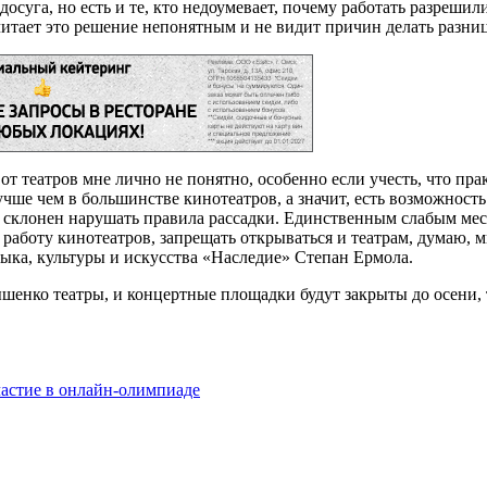
суга, но есть и те, кто недоумевает, почему работать разреши
итает это решение непонятным и не видит причин делать разни
т театров мне лично не понятно, особенно если учесть, что прак
ше чем в большинстве кинотеатров, а значит, есть возможность 
нее склонен нарушать правила рассадки. Единственным слабым ме
 работу кинотеатров, запрещать открываться и театрам, думаю,
зыка, культуры и искусства «Наследие» Степан Ермола.
шенко театры, и концертные площадки будут закрыты до осени, 
частие в онлайн-олимпиаде