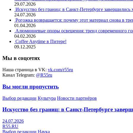
29.07.2026
Искусство без границ: в Санкт-Петербурге завершились
24.07.2026
Рогожка возвращается: почему этот материал снова в тре
01.04.2026
Алюминиевые опоры освещения: тренд современного гор
04.02.2026
Coffee Anytime в Питере!
09.12.2025
Мы в соцсетях
Наша страница в VK:
vk.com/r55ru
Канал Telegram:
@R55ru
Вы могли пропустить
Выбор редакции
Культура
Новости партнёров
Искусство без границ: в Санкт-Петербурге заве
24.07.2026
R55.RU
Выбор редакции
Наука