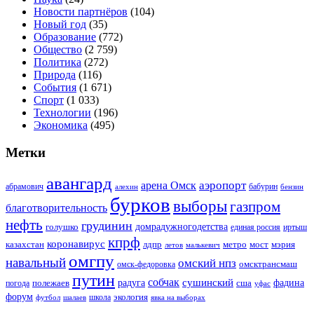
Новости партнёров
(104)
Новый год
(35)
Образование
(772)
Общество
(2 759)
Политика
(272)
Природа
(116)
События
(1 671)
Спорт
(1 033)
Технологии
(196)
Экономика
(495)
Метки
авангард
аэропорт
арена Омск
абрамович
алехин
бабурин
бензин
бурков
выборы
газпром
благотворительность
нефть
грудинин
голушко
домрадужногодетства
иртыш
единая россия
кпрф
коронавирус
казахстан
лдпр
метро
мост
мэрия
малькевич
летов
омгпу
навальный
омский нпз
омсктрансмаш
омск-федоровка
путин
собчак
сушинский
полежаев
радуга
сша
фадина
погода
уфас
форум
экология
футбол
шалаев
школа
явка на выборах