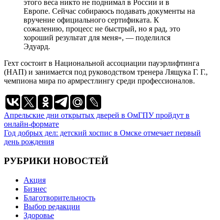
этого веса никто не поднимал в России и в
Европе. Сейчас собираюсь подавать документы на
вручение официального сертификата. К
сожалению, процесс не быстрый, но я рад, это
хороший результат для меня», — поделился
Эдуард.
Гехт состоит в Национальной ассоциации пауэрлифтинга
(НАП) и занимается под руководством тренера Лящука Г. Г.,
чемпиона мира по армрестлингу среди профессионалов.
Навигация
Апрельские дни открытых дверей в ОмГПУ пройдут в
онлайн-формате
по
Год добрых дел: детский хоспис в Омске отмечает первый
записям
день рождения
РУБРИКИ НОВОСТЕЙ
Акция
Бизнес
Благотворительность
Выбор редакции
Здоровье