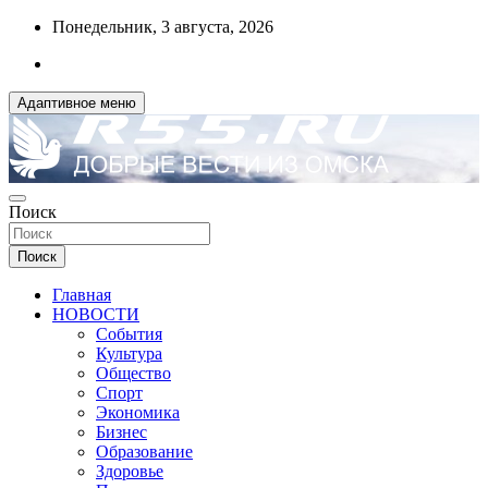
Перейти
Понедельник, 3 августа, 2026
к
содержимому
Адаптивное меню
ДОБРЫЕ ВЕСТИ ИЗ ОМСКА
Поиск
R55.RU
Поиск
Главная
НОВОСТИ
События
Культура
Общество
Спорт
Экономика
Бизнес
Образование
Здоровье