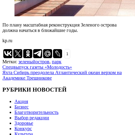
По плану масштабная реконструкция Зеленого острова
должна начаться в ближайшие годы.
kp.ru
1
Метки:
зеленыйостров
,
парк
Навигация
Спецвыпуск газеты «Молодость»
Яхта Сибирь преодолела Атлантический океан верхом на
по
Академике Трешникове
записям
РУБРИКИ НОВОСТЕЙ
Акция
Бизнес
Благотворительность
Выбор редакции
Здоровье
Конкурс
Культура