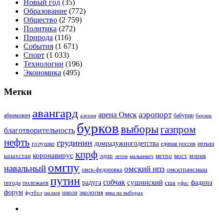
Новый год
(35)
Образование
(772)
Общество
(2 759)
Политика
(272)
Природа
(116)
События
(1 671)
Спорт
(1 033)
Технологии
(196)
Экономика
(495)
Метки
авангард
аэропорт
арена Омск
абрамович
алехин
бабурин
бензин
бурков
выборы
газпром
благотворительность
нефть
грудинин
голушко
домрадужногодетства
иртыш
единая россия
кпрф
коронавирус
казахстан
лдпр
метро
мост
мэрия
малькевич
летов
омгпу
навальный
омский нпз
омсктрансмаш
омск-федоровка
путин
собчак
сушинский
полежаев
радуга
сша
фадина
погода
уфас
форум
экология
футбол
шалаев
школа
явка на выборах