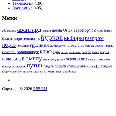
Технологии
(196)
Экономика
(495)
Метки
авангард
аэропорт
арена Омск
абрамович
алехин
бабурин
бензин
бурков
выборы
газпром
благотворительность
нефть
грудинин
голушко
домрадужногодетства
иртыш
единая россия
кпрф
коронавирус
казахстан
лдпр
метро
мост
мэрия
малькевич
летов
омгпу
навальный
омский нпз
омсктрансмаш
омск-федоровка
путин
собчак
сушинский
полежаев
радуга
сша
фадина
погода
уфас
форум
экология
футбол
шалаев
школа
явка на выборах
Copyright © 2026
R55.RU