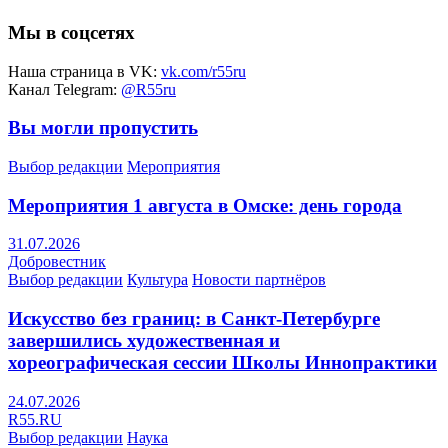
Мы в соцсетях
Наша страница в VK:
vk.com/r55ru
Канал Telegram:
@R55ru
Вы могли пропустить
Выбор редакции
Мероприятия
Мероприятия 1 августа в Омске: день города
31.07.2026
Добровестник
Выбор редакции
Культура
Новости партнёров
Искусство без границ: в Санкт-Петербурге
завершились художественная и
хореографическая сессии Школы Иннопрактики
24.07.2026
R55.RU
Выбор редакции
Наука