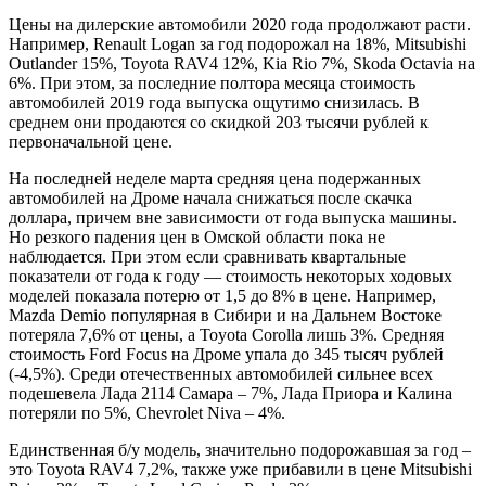
Цены на дилерские автомобили 2020 года продолжают расти.
Например, Renault Logan за год подорожал на 18%, Mitsubishi
Outlander 15%, Toyota RAV4 12%, Kia Rio 7%, Skoda Octavia на
6%. При этом, за последние полтора месяца стоимость
автомобилей 2019 года выпуска ощутимо снизилась. В
среднем они продаются со скидкой 203 тысячи рублей к
первоначальной цене.
На последней неделе марта средняя цена подержанных
автомобилей на Дроме начала снижаться после скачка
доллара, причем вне зависимости от года выпуска машины.
Но резкого падения цен в Омской области пока не
наблюдается. При этом если сравнивать квартальные
показатели от года к году — стоимость некоторых ходовых
моделей показала потерю от 1,5 до 8% в цене. Например,
Mazda Demio популярная в Сибири и на Дальнем Востоке
потеряла 7,6% от цены, а Toyota Corolla лишь 3%. Средняя
стоимость Ford Focus на Дроме упала до 345 тысяч рублей
(-4,5%). Среди отечественных автомобилей сильнее всех
подешевела Лада 2114 Самара – 7%, Лада Приора и Калина
потеряли по 5%, Chevrolet Niva – 4%.
Единственная б/у модель, значительно подорожавшая за год –
это Toyota RAV4 7,2%, также уже прибавили в цене Mitsubishi