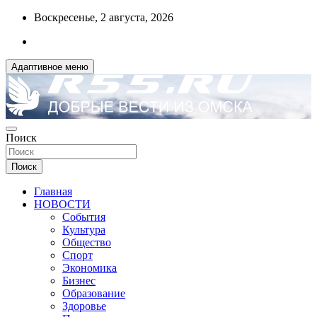
Перейти
Воскресенье, 2 августа, 2026
к
содержимому
Адаптивное меню
ДОБРЫЕ ВЕСТИ ИЗ ОМСКА
Поиск
R55.RU
Поиск
Главная
НОВОСТИ
События
Культура
Общество
Спорт
Экономика
Бизнес
Образование
Здоровье