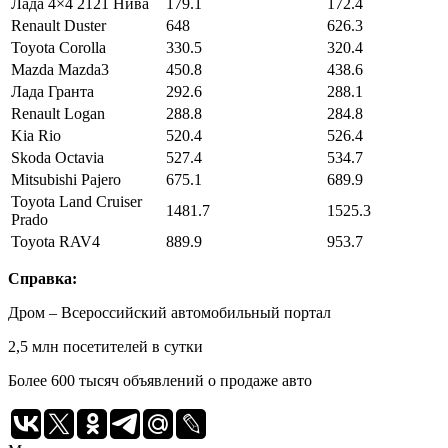
Лада 4×4 2121 Нива
179.1
172.4
Renault Duster
648
626.3
Toyota Corolla
330.5
320.4
Mazda Mazda3
450.8
438.6
Лада Гранта
292.6
288.1
Renault Logan
288.8
284.8
Kia Rio
520.4
526.4
Skoda Octavia
527.4
534.7
Mitsubishi Pajero
675.1
689.9
Toyota Land Cruiser
1481.7
1525.3
Prado
Toyota RAV4
889.9
953.7
Справка:
Дром – Всероссийский автомобильный портал
2,5 млн посетителей в сутки
Более 600 тысяч объявлений о продаже авто