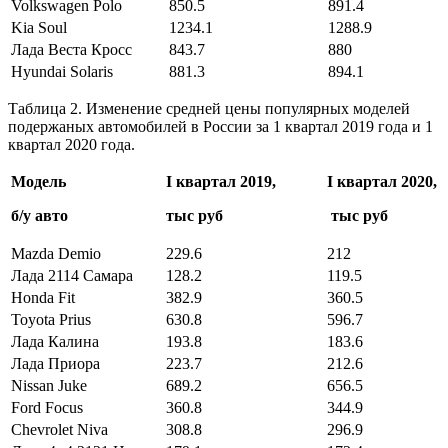
Volkswagen Polo
850.5
891.4
Kia Soul
1234.1
1288.9
Лада Веста Кросс
843.7
880
Hyundai Solaris
881.3
894.1
Таблица 2. Изменение средней цены популярных моделей
подержаных автомобилей в России за 1 квартал 2019 года и 1
квартал 2020 года.
Модель
I квартал 2019,
I квартал 2020,
б/у авто
тыс руб
тыс руб
Mazda Demio
229.6
212
Лада 2114 Самара
128.2
119.5
Honda Fit
382.9
360.5
Toyota Prius
630.8
596.7
Лада Калина
193.8
183.6
Лада Приора
223.7
212.6
Nissan Juke
689.2
656.5
Ford Focus
360.8
344.9
Chevrolet Niva
308.8
296.9