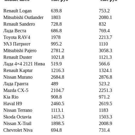
Renault Logan
639.8
753.2
Mitsubishi Outlander
1803
2080.1
Renault Sandero
728.8
832
Лада Веста
686.8
769.4
Toyota RAV4
1978
2213.7
УАЗ Патриот
995.2
1110
Mitsubishi Pajero
2781.2
3058.3
Renault Duster
1021.8
1121.3
Лада 4×4 2121 Нива
519.9
566.6
Renault Kaptur
1216.3
1324.1
Nissan Murano
2684.8
2876.8
Лада Гранта
489
523.2
Mazda CX-5
2104.7
2251.3
Kia Rio
908.8
971.2
Haval H9
2460.5
2619.5
Nissan Terrano
1113.1
1183
Skoda Octavia
1415.3
1503.3
Nissan X-Trail
1898.5
2008.9
Chevrolet Niva
694.8
731.4