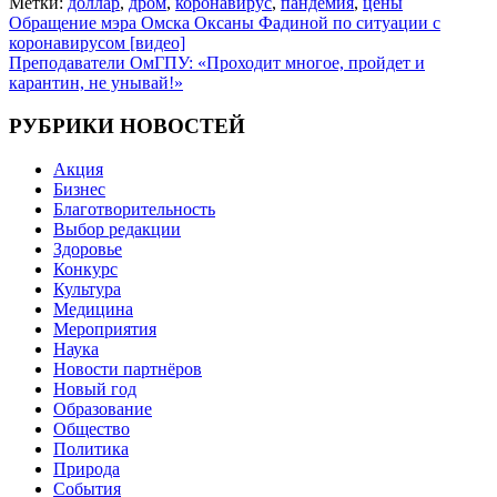
Метки:
доллар
,
дром
,
коронавирус
,
пандемия
,
цены
Навигация
Обращение мэра Омска Оксаны Фадиной по ситуации с
коронавирусом [видео]
по
Преподаватели ОмГПУ: «Проходит многое, пройдет и
записям
карантин, не унывай!»
РУБРИКИ НОВОСТЕЙ
Акция
Бизнес
Благотворительность
Выбор редакции
Здоровье
Конкурс
Культура
Медицина
Мероприятия
Наука
Новости партнёров
Новый год
Образование
Общество
Политика
Природа
События