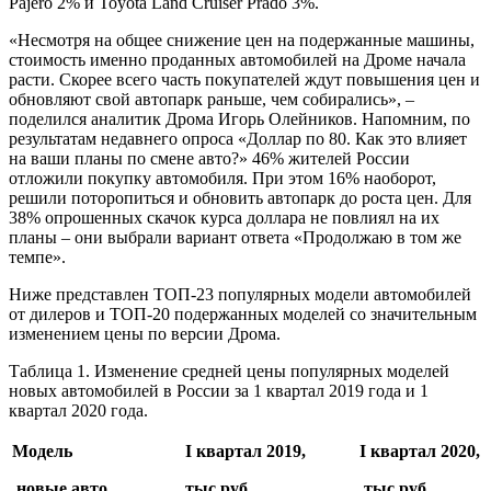
Pajero 2% и Toyota Land Cruiser Prado 3%.
«Несмотря на общее снижение цен на подержанные машины,
стоимость именно проданных автомобилей на Дроме начала
расти. Скорее всего часть покупателей ждут повышения цен и
обновляют свой автопарк раньше, чем собирались», –
поделился аналитик Дрома Игорь Олейников. Напомним, по
результатам недавнего опроса «Доллар по 80. Как это влияет
на ваши планы по смене авто?» 46% жителей России
отложили покупку автомобиля. При этом 16% наоборот,
решили поторопиться и обновить автопарк до роста цен. Для
38% опрошенных скачок курса доллара не повлиял на их
планы – они выбрали вариант ответа «Продолжаю в том же
темпе».
Ниже представлен ТОП-23 популярных модели автомобилей
от дилеров и ТОП-20 подержанных моделей со значительным
изменением цены по версии Дрома.
Таблица 1. Изменение средней цены популярных моделей
новых автомобилей в России за 1 квартал 2019 года и 1
квартал 2020 года.
Модель
I квартал 2019,
I квартал 2020,
новые авто
тыс руб
тыс руб