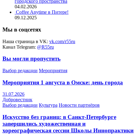
городского пространства
04.02.2026
Coffee Anytime в Питере!
09.12.2025
Мы в соцсетях
Наша страница в VK:
vk.com/r55ru
Канал Telegram:
@R55ru
Вы могли пропустить
Выбор редакции
Мероприятия
Мероприятия 1 августа в Омске: день города
31.07.2026
Добровестник
Выбор редакции
Культура
Новости партнёров
Искусство без границ: в Санкт-Петербурге
завершились художественная и
хореографическая сессии Школы Иннопрактики