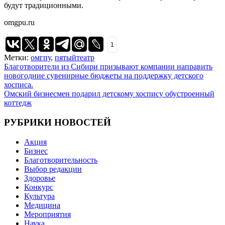
будут традиционными.
omgpu.ru
1
Метки:
омгпу
,
пятыйтеатр
Навигация
Благотворители из Сибири призывают компании направить
новогодние сувенирные бюджеты на поддержку детского
по
хосписа.
записям
Омский бизнесмен подарил детскому хоспису обустроенный
коттедж
РУБРИКИ НОВОСТЕЙ
Акция
Бизнес
Благотворительность
Выбор редакции
Здоровье
Конкурс
Культура
Медицина
Мероприятия
Наука