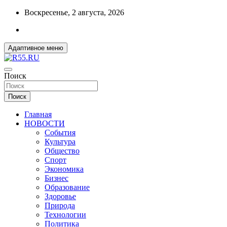
Перейти
Воскресенье, 2 августа, 2026
к
содержимому
Адаптивное меню
ДОБРЫЕ ВЕСТИ ИЗ ОМСКА
Поиск
R55.RU
Поиск
Главная
НОВОСТИ
События
Культура
Общество
Спорт
Экономика
Бизнес
Образование
Здоровье
Природа
Технологии
Политика