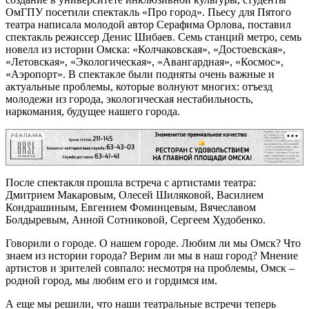
ОмГПУ посетили спектакль «Про город». Пьесу для Пятого
театра написала молодой автор Серафима Орлова, поставил
спектакль режиссер Денис Шибаев. Семь станций метро, семь
новелл из истории Омска: «Колчаковская», «Достоевская»,
«Летовская», «Экологическая», «Авангардная», «Космос»,
«Аэропорт». В спектакле были подняты очень важные и
актуальные проблемы, которые волнуют многих: отъезд
молодежи из города, экологическая нестабильность,
наркомания, будущее нашего города.
РЕКЛАМА
После спектакля прошла встреча с артистами театра:
Дмитрием Макаровым, Олесей Шиляковой, Василием
Кондрашиным, Евгением Фоминцевым, Вячеславом
Болдыревым, Анной Сотниковой, Сергеем Худобенко.
Говорили о городе. О нашем городе. Любим ли мы Омск? Что
знаем из истории города? Верим ли мы в наш город? Мнение
артистов и зрителей совпало: несмотря на проблемы, Омск –
родной город, мы любим его и гордимся им.
А еще мы решили, что наши театральные встречи теперь