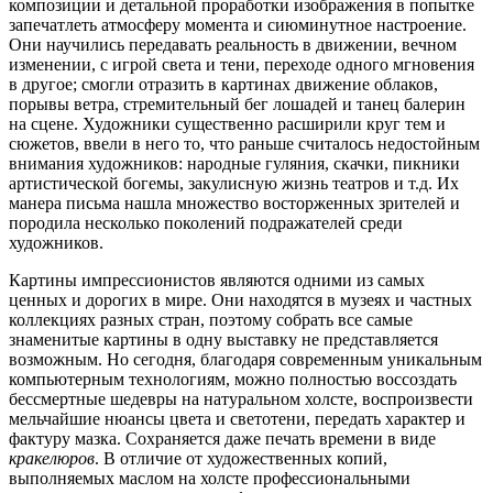
композиции и детальной проработки изображения в попытке
запечатлеть атмосферу момента и сиюминутное настроение.
Они научились передавать реальность в движении, вечном
изменении, с игрой света и тени, переходе одного мгновения
в другое; смогли отразить в картинах движение облаков,
порывы ветра, стремительный бег лошадей и танец балерин
на сцене. Художники существенно расширили круг тем и
сюжетов, ввели в него то, что раньше считалось недостойным
внимания художников: народные гуляния, скачки, пикники
артистической богемы, закулисную жизнь театров и т.д. Их
манера письма нашла множество восторженных зрителей и
породила несколько поколений подражателей среди
художников.
Картины импрессионистов являются одними из самых
ценных и дорогих в мире. Они находятся в музеях и частных
коллекциях разных стран, поэтому собрать все самые
знаменитые картины в одну выставку не представляется
возможным. Но сегодня, благодаря современным уникальным
компьютерным технологиям, можно полностью воссоздать
бессмертные шедевры на натуральном холсте, воспроизвести
мельчайшие нюансы цвета и светотени, передать характер и
фактуру мазка. Сохраняется даже печать времени в виде
кракелюров
. В отличие от художественных копий,
выполняемых маслом на холсте профессиональными