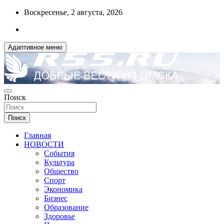
Перейти
Воскресенье, 2 августа, 2026
к
содержимому
Адаптивное меню
ДОБРЫЕ ВЕСТИ ИЗ ОМСКА
Поиск
R55.RU
Поиск
Главная
НОВОСТИ
События
Культура
Общество
Спорт
Экономика
Бизнес
Образование
Здоровье