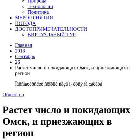
Природа
Технологии
Политика
МЕРОПРИЯТИЯ
ПОГОДА
ДОСТОПРИМЕЧАТЕЛЬНОСТИ
ВИРТУАЛЬНЫЙ ТУР
Главная
2018
Сентябрь
26
Растет число и покидающих Омск, и приезжающих в
регион
Ïàññàæèðñêèé ñêîðûé ïîåçä ì÷èòñÿ íà çàêàòå
Общество
Растет число и покидающих
Омск, и приезжающих в
регион