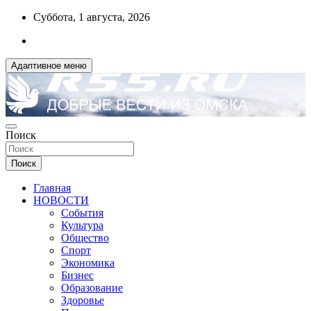
Перейти
Суббота, 1 августа, 2026
к
содержимому
Адаптивное меню
ДОБРЫЕ ВЕСТИ ИЗ ОМСКА
Поиск
R55.RU
Поиск
Главная
НОВОСТИ
События
Культура
Общество
Спорт
Экономика
Бизнес
Образование
Здоровье