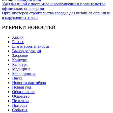
Навигация
Уход Фадиной с поста мэра и возвращение в правительство
официально опровергли
по
Организаторов строительства городка для китайцев обвинили
записям
в нарушениях закона
РУБРИКИ НОВОСТЕЙ
Акция
Бизнес
Благотворительность
Выбор редакции
Здоровье
Конкурс
Культура
Медицина
Мероприятия
Наука
Новости партнёров
Новый год
Образование
Общество
Политика
Природа
События