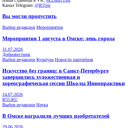
Наша страница в VK:
vk.com/r55ru
Канал Telegram:
@R55ru
Вы могли пропустить
Выбор редакции
Мероприятия
Мероприятия 1 августа в Омске: день города
31.07.2026
Добровестник
Выбор редакции
Культура
Новости партнёров
Искусство без границ: в Санкт-Петербурге
завершились художественная и
хореографическая сессии Школы Иннопрактики
24.07.2026
R55.RU
Выбор редакции
Наука
В Омске наградили лучших изобретателей
29.06.2026