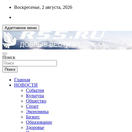
Перейти
Воскресенье, 2 августа, 2026
к
содержимому
Адаптивное меню
ДОБРЫЕ ВЕСТИ ИЗ ОМСКА
Поиск
R55.RU
Поиск
Главная
НОВОСТИ
События
Культура
Общество
Спорт
Экономика
Бизнес
Образование
Здоровье