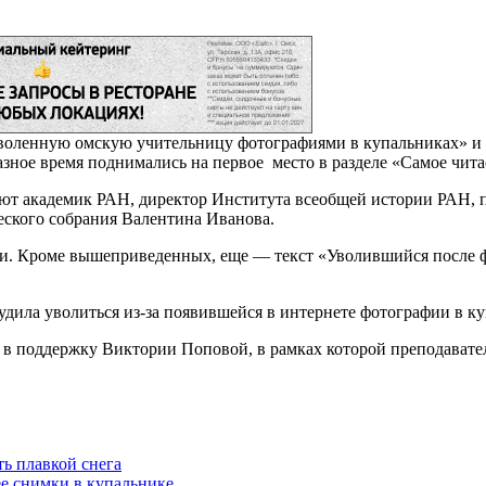
воленную омскую учительницу фотографиями в купальниках» и 
зное время поднимались на первое место в разделе «Самое чит
т академик РАН, директор Института всеобщей истории РАН, п
еского собрания Валентина Иванова.
сти. Кроме вышеприведенных, еще — текст «Уволившийся после ф
ла уволиться из-за появившейся в интернете фотографии в куп
и в поддержку Виктории Поповой, в рамках которой преподавате
ь плавкой снега
ее снимки в купальнике