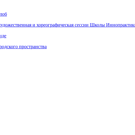
алоб
 художественная и хореографическая сессии Школы Иннопрактик
нде
одского пространства