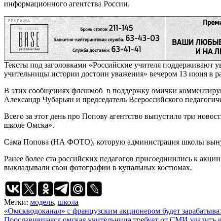
информационного агентства России.
РЕКЛАМА
Тексты под заголовками «Российские учителя поддерживают у
учительницы истории достоин уважения» вечером 13 июня в ра
В этих сообщениях флешмоб в поддержку омички комментирую
Александр Чубарьян и председатель Всероссийского педагогич
Всего за этот день про Попову агентство выпустило три ново
школе Омска».
Сама Попова (НА ФОТО), которую администрация школы вынуди
Ранее более ста российских педагогов присоединились к акци
выкладывали свои фотографии в купальных костюмах.
Метки:
модель
,
школа
Навигация
«Омскводоканал» с французским акционером будет зарабатыват
Прославившаяся омская учительница требует от СМИ удалить 