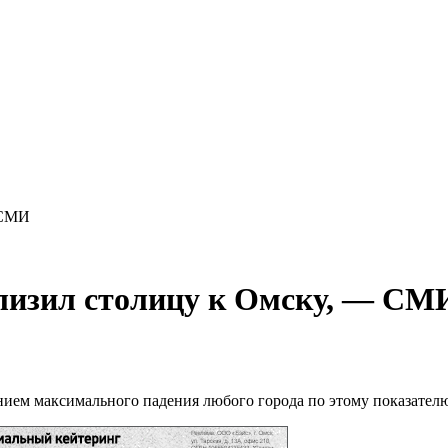
 СМИ
лизил столицу к Омску, — СМ
ением максимального падения любого города по этому показател