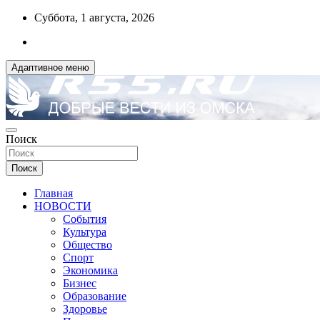
Перейти
Суббота, 1 августа, 2026
к
содержимому
Адаптивное меню
ДОБРЫЕ ВЕСТИ ИЗ ОМСКА
Поиск
R55.RU
Поиск
Главная
НОВОСТИ
События
Культура
Общество
Спорт
Экономика
Бизнес
Образование
Здоровье