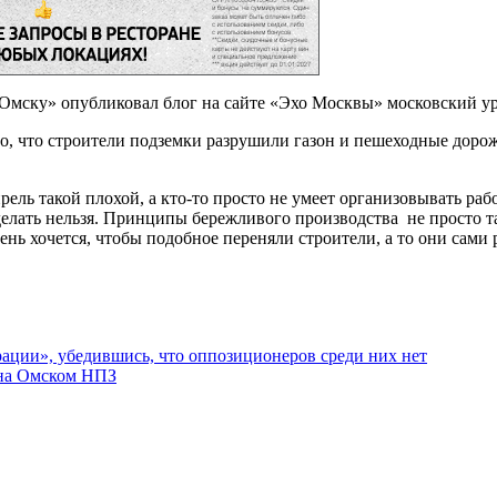
Омску» опубликовал блог на сайте «Эхо Москвы» московский у
то, что строители подземки разрушили газон и пешеходные дорож
прель такой плохой, а кто-то просто не умеет организовывать раб
к делать нельзя. Принципы бережливого производства не просто т
ень хочется, чтобы подобное переняли строители, а то они сами 
ации», убедившись, что оппозиционеров среди них нет
 на Омском НПЗ