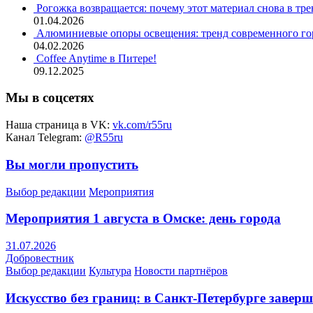
Рогожка возвращается: почему этот материал снова в тре
01.04.2026
Алюминиевые опоры освещения: тренд современного гор
04.02.2026
Coffee Anytime в Питере!
09.12.2025
Мы в соцсетях
Наша страница в VK:
vk.com/r55ru
Канал Telegram:
@R55ru
Вы могли пропустить
Выбор редакции
Мероприятия
Мероприятия 1 августа в Омске: день города
31.07.2026
Добровестник
Выбор редакции
Культура
Новости партнёров
Искусство без границ: в Санкт-Петербурге заве