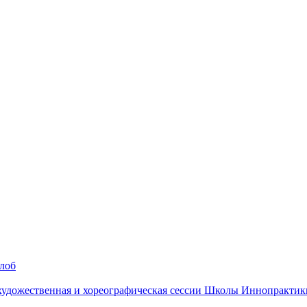
алоб
 художественная и хореографическая сессии Школы Иннопрактик