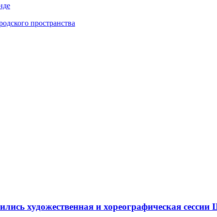
нде
одского пространства
ршились художественная и хореографическая сесс