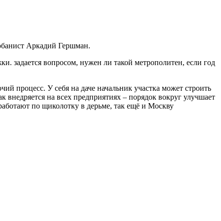
рбанист
Аркадий Гершман
.
ки. задается вопросом, нужен ли такой метрополитен, если год
очий процесс. У себя на даче начальник участка может строить
ак внедряется на всех предприятиях – порядок вокруг улучшает
работают по щиколотку в дерьме, так ещё и Москву