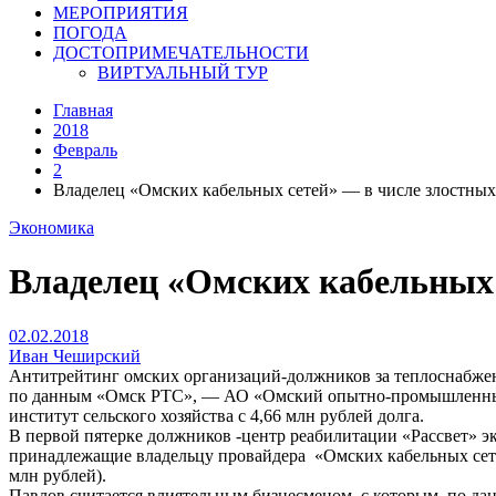
МЕРОПРИЯТИЯ
ПОГОДА
ДОСТОПРИМЕЧАТЕЛЬНОСТИ
ВИРТУАЛЬНЫЙ ТУР
Главная
2018
Февраль
2
Владелец «Омских кабельных сетей» — в числе злостных
Экономика
Владелец «Омских кабельных 
02.02.2018
Иван Чеширский
Антитрейтинг омских организаций-должников за теплоснабжени
по данным «Омск РТС», — АО «Омский опытно-промышленный 
институт сельского хозяйства с 4,66 млн рублей долга.
В первой пятерке должников -центр реабилитации «Рассвет» э
принадлежащие владельцу провайдера «Омских кабельных сет
млн рублей).
Павлов считается влиятельным бизнесменом, с которым, по да