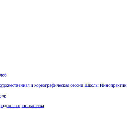
алоб
 художественная и хореографическая сессии Школы Иннопрактик
нде
одского пространства