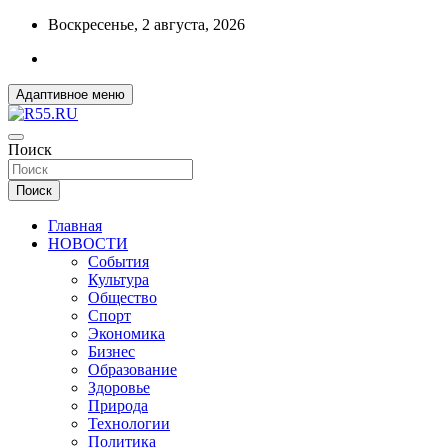
Перейти
Воскресенье, 2 августа, 2026
к
содержимому
Адаптивное меню
ДОБРЫЕ ВЕСТИ ИЗ ОМСКА
Поиск
R55.RU
Поиск
Главная
НОВОСТИ
События
Культура
Общество
Спорт
Экономика
Бизнес
Образование
Здоровье
Природа
Технологии
Политика