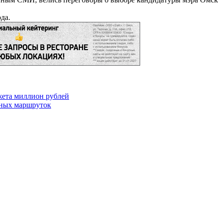
да.
джета миллион рублей
тных маршруток