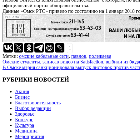
официальный портал облправительства.
Данные «Омск РТС» привело по состоянию на 1 января 2018 го
РЕКЛАМА
1
Метки:
омские кабельные сети
,
павлов
,
полежаева
Навигация
Омские студенты, записав видео на Satisfaction, выбили из бю
В Омске мэрия санкционировала выпуск листовок против час
по
записям
РУБРИКИ НОВОСТЕЙ
Акция
Бизнес
Благотворительность
Выбор редакции
Здоровье
Конкурс
Культура
Медицина
Мероприятия