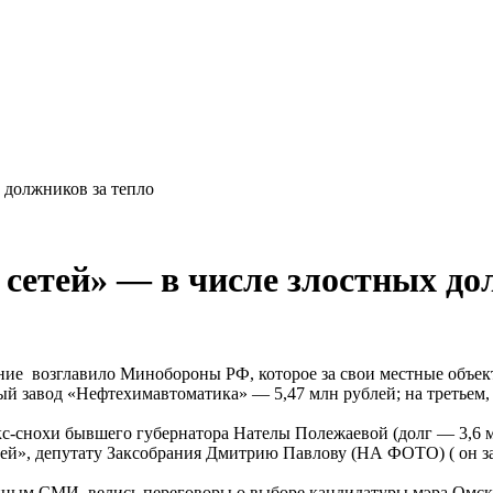
 должников за тепло
сетей» — в числе злостных до
е возглавило Минобороны РФ, которое за свои местные объекты
завод «Нефтехимавтоматика» — 5,47 млн рублей; на третьем,
кс-снохи бывшего губернатора Нателы Полежаевой (долг — 3,6 м
ей», депутату Заксобрания Дмитрию Павлову (НА ФОТО) ( он з
нным СМИ, велись переговоры о выборе кандидатуры мэра Омска