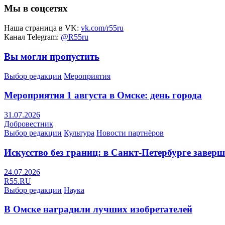
Мы в соцсетях
Наша страница в VK:
vk.com/r55ru
Канал Telegram:
@R55ru
Вы могли пропустить
Выбор редакции
Мероприятия
Мероприятия 1 августа в Омске: день города
31.07.2026
Добровестник
Выбор редакции
Культура
Новости партнёров
Искусство без границ: в Санкт-Петербурге заве
24.07.2026
R55.RU
Выбор редакции
Наука
В Омске наградили лучших изобретателей