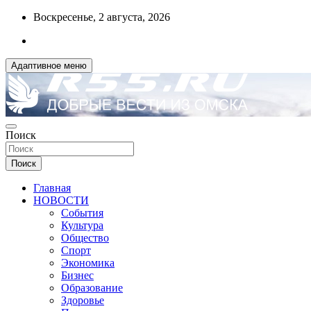
Перейти
Воскресенье, 2 августа, 2026
к
содержимому
Адаптивное меню
ДОБРЫЕ ВЕСТИ ИЗ ОМСКА
Поиск
R55.RU
Поиск
Главная
НОВОСТИ
События
Культура
Общество
Спорт
Экономика
Бизнес
Образование
Здоровье