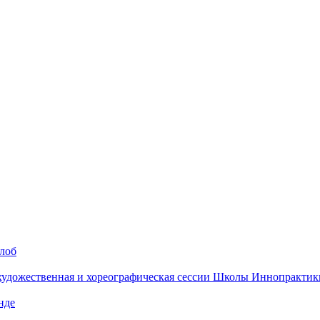
алоб
 художественная и хореографическая сессии Школы Иннопрактик
нде