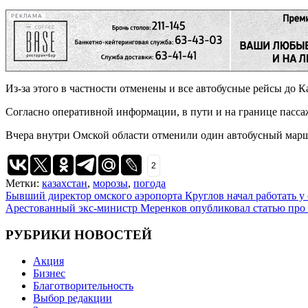
РЕКЛАМА
Из-за этого в частности отменены и все автобусные рейсы до К
Согласно оперативной информации, в пути и на границе пассаж
Вчера внутри Омской области отменили один автобусный марш
2
Метки:
казахстан
,
морозы
,
погода
Навигация
Бывший директор омского аэропорта Круглов начал работать у
Арестованный экс-министр Меренков опубликовал статью про
по
записям
РУБРИКИ НОВОСТЕЙ
Акция
Бизнес
Благотворительность
Выбор редакции