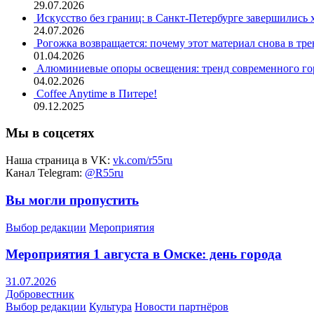
29.07.2026
Искусство без границ: в Санкт-Петербурге завершились
24.07.2026
Рогожка возвращается: почему этот материал снова в тре
01.04.2026
Алюминиевые опоры освещения: тренд современного гор
04.02.2026
Coffee Anytime в Питере!
09.12.2025
Мы в соцсетях
Наша страница в VK:
vk.com/r55ru
Канал Telegram:
@R55ru
Вы могли пропустить
Выбор редакции
Мероприятия
Мероприятия 1 августа в Омске: день города
31.07.2026
Добровестник
Выбор редакции
Культура
Новости партнёров