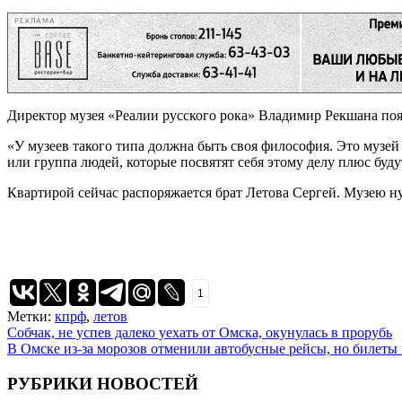
РЕКЛАМА
Директор музея «Реалии русского рока» Владимир Рекшана поя
«У музеев такого типа должна быть своя философия. Это музей н
или группа людей, которые посвятят себя этому делу плюс буду
Квартирой сейчас распоряжается брат Летова Сергей. Музею н
1
Метки:
кпрф
,
летов
Навигация
Собчак, не успев далеко уехать от Омска, окунулась в прорубь
В Омске из-за морозов отменили автобусные рейсы, но билеты
по
записям
РУБРИКИ НОВОСТЕЙ