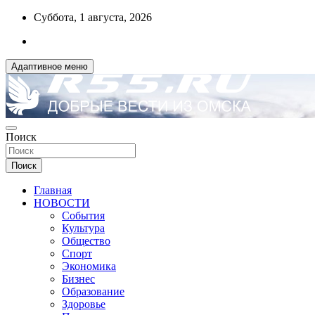
Перейти
Суббота, 1 августа, 2026
к
содержимому
Адаптивное меню
ДОБРЫЕ ВЕСТИ ИЗ ОМСКА
Поиск
R55.RU
Поиск
Главная
НОВОСТИ
События
Культура
Общество
Спорт
Экономика
Бизнес
Образование
Здоровье