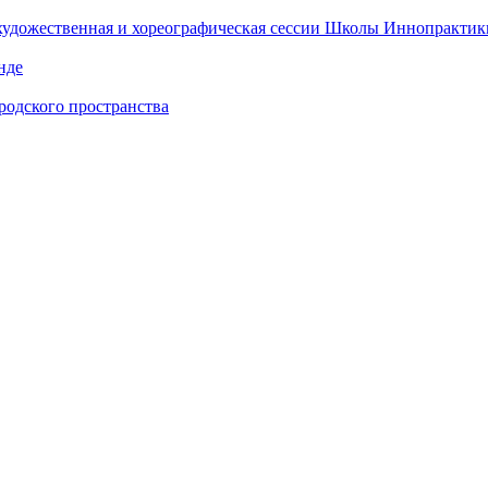
 художественная и хореографическая сессии Школы Иннопрактик
нде
одского пространства