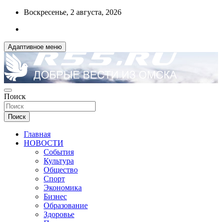
Перейти
Воскресенье, 2 августа, 2026
к
содержимому
Адаптивное меню
ДОБРЫЕ ВЕСТИ ИЗ ОМСКА
Поиск
R55.RU
Поиск
Главная
НОВОСТИ
События
Культура
Общество
Спорт
Экономика
Бизнес
Образование
Здоровье