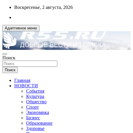
Перейти
Воскресенье, 2 августа, 2026
к
содержимому
Адаптивное меню
ДОБРЫЕ ВЕСТИ ИЗ ОМСКА
Поиск
R55.RU
Поиск
Главная
НОВОСТИ
События
Культура
Общество
Спорт
Экономика
Бизнес
Образование
Здоровье