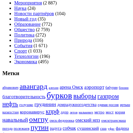
Мероприятия
(2 887)
Наука
(24)
Новости партнёров
(104)
Новый год
(35)
Образование
(772)
Общество
(2 759)
Политика
(272)
Природа
(116)
События
(1 671)
Спорт
(1 033)
Технологии
(196)
Экономика
(495)
Метки
авангард
аэропорт
арена Омск
абрамович
алехин
бабурин
бензин
бурков
выборы
газпром
благотворительность
нефть
грудинин
голушко
домрадужногодетства
иртыш
единая россия
кпрф
коронавирус
казахстан
лдпр
метро
мост
мэрия
малькевич
летов
омгпу
навальный
омский нпз
омсктрансмаш
омск-федоровка
путин
собчак
сушинский
полежаев
радуга
сша
фадина
погода
уфас