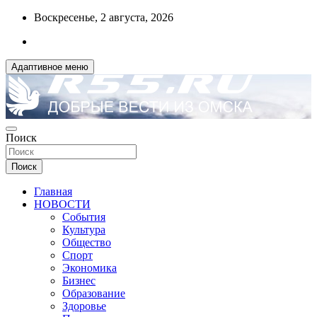
Перейти
Воскресенье, 2 августа, 2026
к
содержимому
Адаптивное меню
ДОБРЫЕ ВЕСТИ ИЗ ОМСКА
Поиск
R55.RU
Поиск
Главная
НОВОСТИ
События
Культура
Общество
Спорт
Экономика
Бизнес
Образование
Здоровье