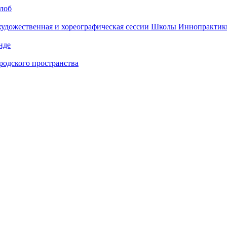
алоб
 художественная и хореографическая сессии Школы Иннопрактик
нде
одского пространства