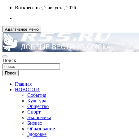
Перейти
Воскресенье, 2 августа, 2026
к
содержимому
Адаптивное меню
ДОБРЫЕ ВЕСТИ ИЗ ОМСКА
Поиск
R55.RU
Поиск
Главная
НОВОСТИ
События
Культура
Общество
Спорт
Экономика
Бизнес
Образование
Здоровье