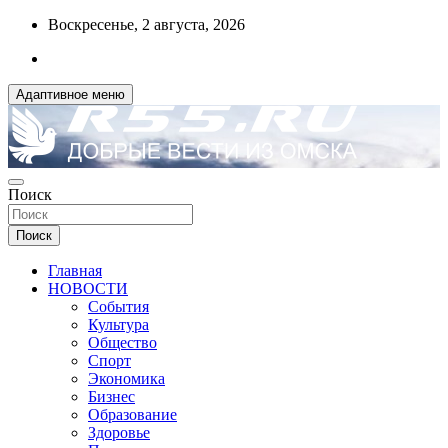
Перейти
Воскресенье, 2 августа, 2026
к
содержимому
Адаптивное меню
ДОБРЫЕ ВЕСТИ ИЗ ОМСКА
Поиск
R55.RU
Поиск
Главная
НОВОСТИ
События
Культура
Общество
Спорт
Экономика
Бизнес
Образование
Здоровье