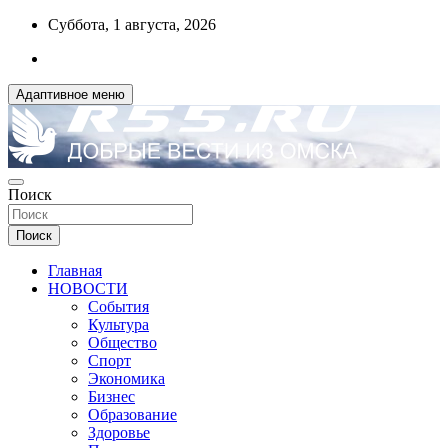
Перейти
Суббота, 1 августа, 2026
к
содержимому
Адаптивное меню
ДОБРЫЕ ВЕСТИ ИЗ ОМСКА
Поиск
R55.RU
Поиск
Главная
НОВОСТИ
События
Культура
Общество
Спорт
Экономика
Бизнес
Образование
Здоровье