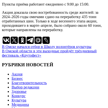
Пункты приёма работают ежедневно с 9:00 до 15:00.
Акция доказала свою востребованность среди жителей: за
2024–2026 годы омичами сдано на переработку 435 тонн
отработанных шин. Только в ходе весеннего этапа акции,
проходившего в марте–апреле, было собрано около 60 тонн,
которые направлены на переработку.
Навигация
В Омске начался отбор в Школу волонтёров культуры
В Омской области в эти выходные пройдёт трёхдневный
по
фестиваль «Крутофест»
записям
РУБРИКИ НОВОСТЕЙ
Акция
Бизнес
Благотворительность
Выбор редакции
Здоровье
Конкурс
Культура
Медицина