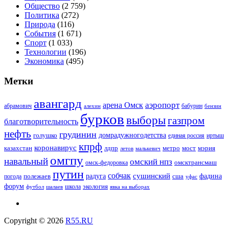
Общество
(2 759)
Политика
(272)
Природа
(116)
События
(1 671)
Спорт
(1 033)
Технологии
(196)
Экономика
(495)
Метки
авангард
аэропорт
арена Омск
абрамович
алехин
бабурин
бензин
бурков
выборы
газпром
благотворительность
нефть
грудинин
голушко
домрадужногодетства
иртыш
единая россия
кпрф
коронавирус
казахстан
лдпр
метро
мост
мэрия
малькевич
летов
омгпу
навальный
омский нпз
омсктрансмаш
омск-федоровка
путин
собчак
сушинский
полежаев
радуга
сша
фадина
погода
уфас
форум
экология
футбол
шалаев
школа
явка на выборах
Copyright © 2026
R55.RU