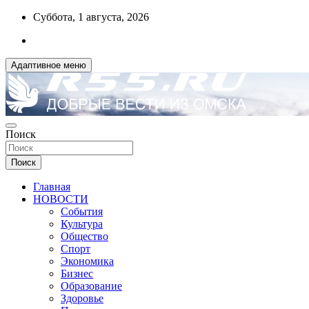
Перейти
Суббота, 1 августа, 2026
к
содержимому
Адаптивное меню
ДОБРЫЕ ВЕСТИ ИЗ ОМСКА
Поиск
R55.RU
Поиск
Главная
НОВОСТИ
События
Культура
Общество
Спорт
Экономика
Бизнес
Образование
Здоровье