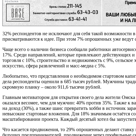
РЕКЛАМА
32% респондентов не исключают для себя такой возможности в 
присматриваются к идее. При этом 7% опрошенных уже ведут с
Чаще всего о наличии бизнеса сообщали работники автосервисо
17%. Среди направлений, которые привлекают действующих и 
торговля с 10%, строительство и недвижимость с 9%, сельское 
искусство, сфера развлечений и масс-медиа с 5%.
Любопытно, что представления о необходимом стартовом капи
дела респонденты оценили в 685 тысяч рублей. Мужчины трад
скромную планку – около 911,6 тысячи рублей.
Главным мотиватором для открытия своего дела жители Омска 
оказался весомее, чем для мужчин: 40% против 35%. Также к 
на доход (30%), а также шанс превратить хобби в источник за
невысокие стартовые вложения. Для 18% значимым остаётся со
масштабировании проекта. Каждый десятый хотел бы запустить
Что касается продвижения, то 29% опрошенных делают ставку
будущих предпринимателей, продвижение через профильные с