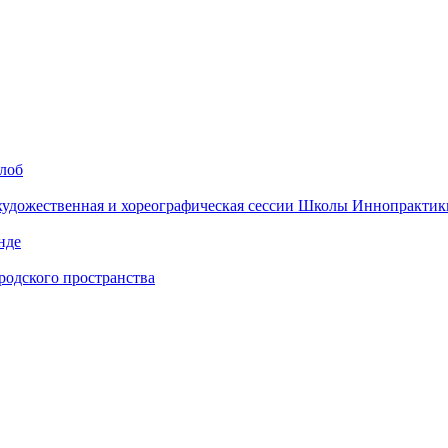
алоб
 художественная и хореографическая сессии Школы Иннопрактик
нде
одского пространства