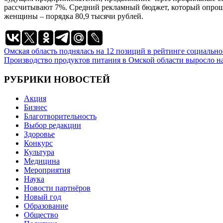
рассчитывают 7%. Средний рекламный бюджет, который опрошен
женщины – порядка 80,9 тысячи рублей.
Навигация
Омская область поднялась на 12 позиций в рейтинге социальн
Производство продуктов питания в Омской области выросло н
по
записям
РУБРИКИ НОВОСТЕЙ
Акция
Бизнес
Благотворительность
Выбор редакции
Здоровье
Конкурс
Культура
Медицина
Мероприятия
Наука
Новости партнёров
Новый год
Образование
Общество