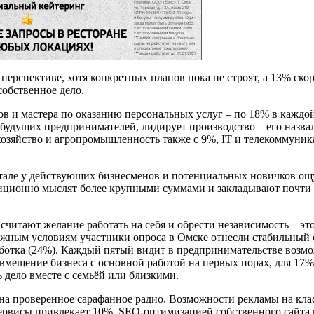
перспективе, хотя конкретных планов пока не строят, а 13% ско
обственное дело.
в и мастера по оказанию персональных услуг – по 18% в каждой
будущих предпринимателей, лидирует производство – его назва
хозяйство и агропромышленность также с 9%, IT и телекоммуника
тале у действующих бизнесменов и потенциальных новичков ощу
иционно мыслят более крупными суммами и закладывают почти 
считают желание работать на себя и обрести независимость – 
важным условиям участники опроса в Омске отнесли стабильный 
работка (24%). Каждый пятый видит в предпринимательстве возмо
вмещение бизнеса с основной работой на первых порах, для 17%
 дело вместе с семьёй или близкими.
 на проверенное сарафанное радио. Возможности рекламы на кл
ервисы привлекает 10%, SEO-оптимизацией собственного сайта