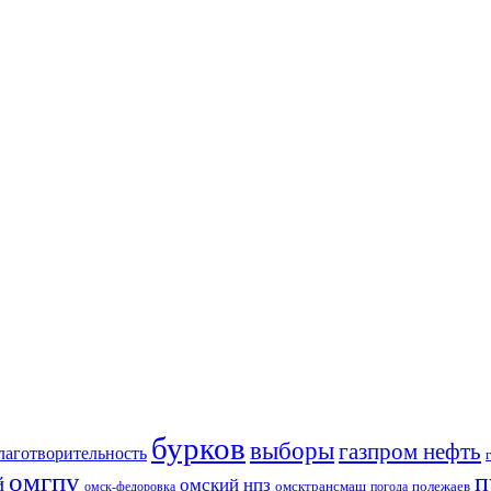
бурков
выборы
газпром нефть
лаготворительность
омгпу
п
й
омский нпз
омсктрансмаш
полежаев
омск-федоровка
погода