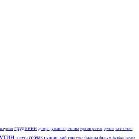
грудинин
голушко
домрадужногодетства
казахстан
иртыш
единая россия
утин
собчак
сушинский
радуга
сша
фадина
форум
уфас
футбол
шалаев