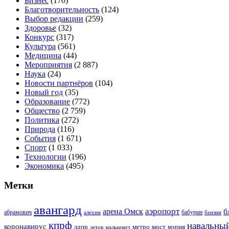
Бизнес
(170)
Благотворительность
(124)
Выбор редакции
(259)
Здоровье
(32)
Конкурс
(317)
Культура
(561)
Медицина
(44)
Мероприятия
(2 887)
Наука
(24)
Новости партнёров
(104)
Новый год
(35)
Образование
(772)
Общество
(2 759)
Политика
(272)
Природа
(116)
События
(1 671)
Спорт
(1 033)
Технологии
(196)
Экономика
(495)
Метки
авангард
аэропорт
арена Омск
б
абрамович
алехин
бабурин
бензин
кпрф
навальны
коронавирус
лдпр
метро
мост
мэрия
малькевич
летов