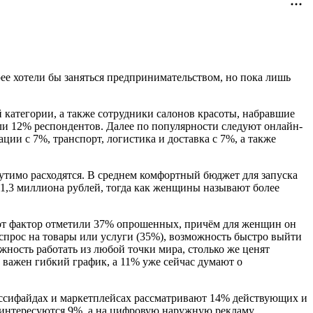
рее хотели бы заняться предпринимательством, но пока лишь
 категории, а также сотрудники салонов красоты, набравшие
ли 12% респондентов. Далее по популярности следуют онлайн-
ции с 7%, транспорт, логистика и доставка с 7%, а также
тимо расходятся. В среднем комфортный бюджет для запуска
1,3 миллиона рублей, тогда как женщины называют более
этот фактор отметили 37% опрошенных, причём для женщин он
спрос на товары или услуги (35%), возможность быстро выйти
жность работать из любой точки мира, столько же ценят
 важен гибкий график, а 11% уже сейчас думают о
ассифайдах и маркетплейсах рассматривают 14% действующих и
 интересуются 9%, а на цифровую наружную рекламу