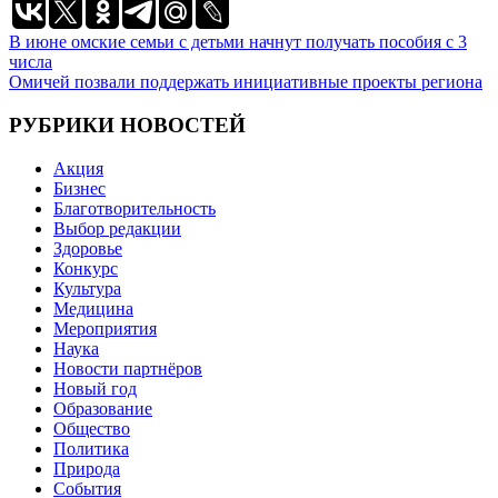
Навигация
В июне омские семьи с детьми начнут получать пособия с 3
числа
по
Омичей позвали поддержать инициативные проекты региона
записям
РУБРИКИ НОВОСТЕЙ
Акция
Бизнес
Благотворительность
Выбор редакции
Здоровье
Конкурс
Культура
Медицина
Мероприятия
Наука
Новости партнёров
Новый год
Образование
Общество
Политика
Природа
События