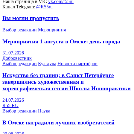
Наша страница в VK:
vk.com/r55ru
Канал Telegram:
@R55ru
Вы могли пропустить
Выбор редакции
Мероприятия
Мероприятия 1 августа в Омске: день города
31.07.2026
Добровестник
Выбор редакции
Культура
Новости партнёров
Искусство без границ: в Санкт-Петербурге
завершились художественная и
хореографическая сессии Школы Иннопрактики
24.07.2026
R55.RU
Выбор редакции
Наука
В Омске наградили лучших изобретателей
29.06.2026