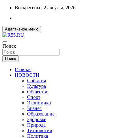
Перейти
Воскресенье, 2 августа, 2026
к
содержимому
Адаптивное меню
ДОБРЫЕ ВЕСТИ ИЗ ОМСКА
Поиск
R55.RU
Поиск
Главная
НОВОСТИ
События
Культура
Общество
Спорт
Экономика
Бизнес
Образование
Здоровье
Природа
Технологии
Политика