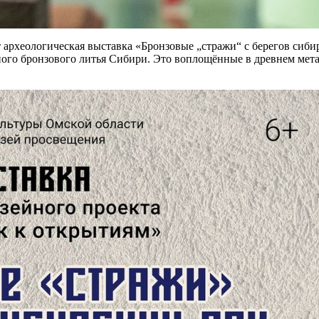
ет археологическая выставка «Бронзовые „стражи“ с берегов сиб
го бронзового литья Сибири. Это воплощённые в древнем метал