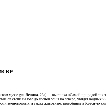
мске
еском музее (ул. Ленина, 23а) — выставка «Самой природой так
ие от степи на юге до лесной зоны на севере, увидят водных и 
 и земноводных, а также животные, занесённые в Красную кни