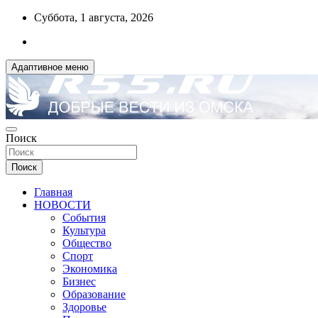
Перейти
Суббота, 1 августа, 2026
к
содержимому
Адаптивное меню
ДОБРЫЕ ВЕСТИ ИЗ ОМСКА
Поиск
R55.RU
Поиск
Главная
НОВОСТИ
События
Культура
Общество
Спорт
Экономика
Бизнес
Образование
Здоровье