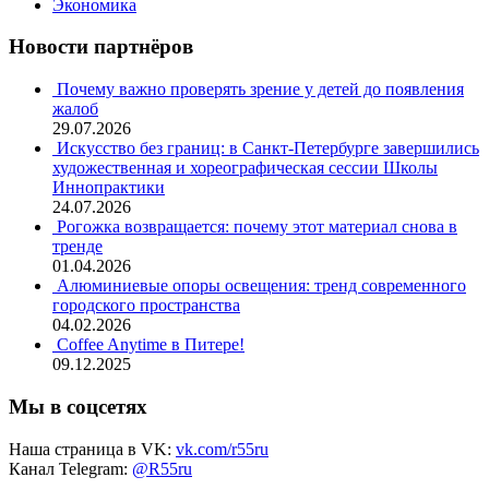
Экономика
Новости партнёров
Почему важно проверять зрение у детей до появления
жалоб
29.07.2026
Искусство без границ: в Санкт-Петербурге завершились
художественная и хореографическая сессии Школы
Иннопрактики
24.07.2026
Рогожка возвращается: почему этот материал снова в
тренде
01.04.2026
Алюминиевые опоры освещения: тренд современного
городского пространства
04.02.2026
Coffee Anytime в Питере!
09.12.2025
Мы в соцсетях
Наша страница в VK:
vk.com/r55ru
Канал Telegram:
@R55ru