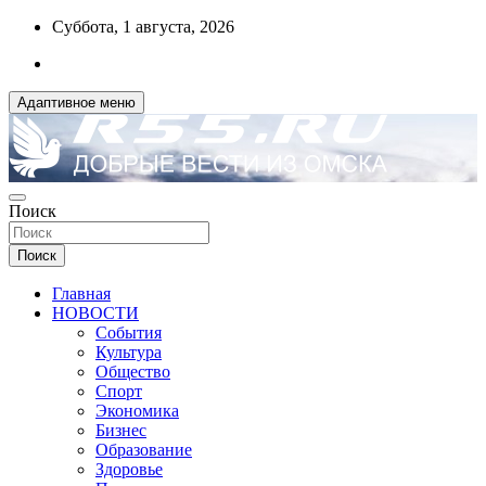
Перейти
Суббота, 1 августа, 2026
к
содержимому
Адаптивное меню
ДОБРЫЕ ВЕСТИ ИЗ ОМСКА
Поиск
R55.RU
Поиск
Главная
НОВОСТИ
События
Культура
Общество
Спорт
Экономика
Бизнес
Образование
Здоровье