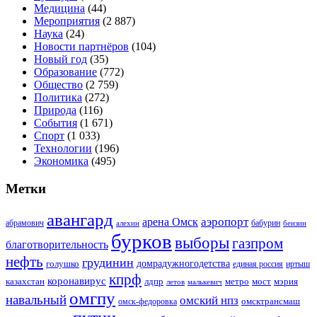
Медицина
(44)
Мероприятия
(2 887)
Наука
(24)
Новости партнёров
(104)
Новый год
(35)
Образование
(772)
Общество
(2 759)
Политика
(272)
Природа
(116)
События
(1 671)
Спорт
(1 033)
Технологии
(196)
Экономика
(495)
Метки
авангард
аэропорт
арена Омск
абрамович
алехин
бабурин
бензин
бурков
выборы
газпром
благотворительность
нефть
грудинин
голушко
домрадужногодетства
иртыш
единая россия
кпрф
коронавирус
казахстан
лдпр
метро
мост
мэрия
малькевич
летов
омгпу
навальный
омский нпз
омсктрансмаш
омск-федоровка