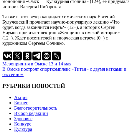
монополия «Омск — Культурная столица» (12+), ее придумала
историк Валерия Шибарская.
Также в этот вечер кандидат химических наук Евгений
Булучевский прочитает научно-популярную лекцию «Что
будет, когда закончится нефть?» (12+), а историк Сергей
Наумов прочитает лекцию «Женщины в омской истории»
(12+). Ждет посетителей и творческая встреча (0+) с
художником Сергеем Сочивко.
Навигация
Мероприятия в Омске 13 и 14 мая
В Омске построят спорткомплекс «Титан» с двумя катками и
по
бассейном
записям
РУБРИКИ НОВОСТЕЙ
Акция
Бизнес
Благотворительность
Выбор редакции
Здоровье
Конкурс
Культура