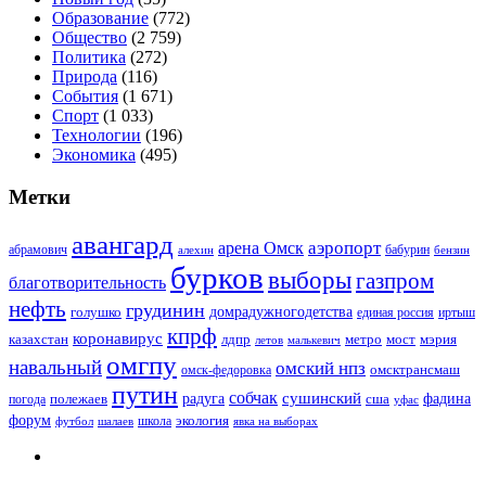
Образование
(772)
Общество
(2 759)
Политика
(272)
Природа
(116)
События
(1 671)
Спорт
(1 033)
Технологии
(196)
Экономика
(495)
Метки
авангард
аэропорт
арена Омск
абрамович
алехин
бабурин
бензин
бурков
выборы
газпром
благотворительность
нефть
грудинин
голушко
домрадужногодетства
иртыш
единая россия
кпрф
коронавирус
казахстан
лдпр
метро
мост
мэрия
малькевич
летов
омгпу
навальный
омский нпз
омсктрансмаш
омск-федоровка
путин
собчак
сушинский
полежаев
радуга
сша
фадина
погода
уфас
форум
экология
футбол
шалаев
школа
явка на выборах