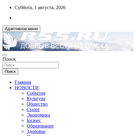
Перейти
Суббота, 1 августа, 2026
к
содержимому
Адаптивное меню
ДОБРЫЕ ВЕСТИ ИЗ ОМСКА
Поиск
R55.RU
Поиск
Главная
НОВОСТИ
События
Культура
Общество
Спорт
Экономика
Бизнес
Образование
Здоровье