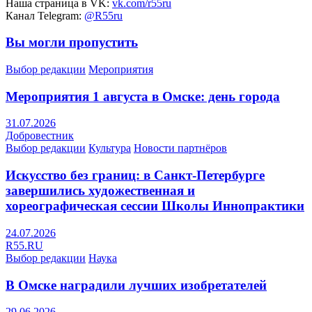
Наша страница в VK:
vk.com/r55ru
Канал Telegram:
@R55ru
Вы могли пропустить
Выбор редакции
Мероприятия
Мероприятия 1 августа в Омске: день города
31.07.2026
Добровестник
Выбор редакции
Культура
Новости партнёров
Искусство без границ: в Санкт-Петербурге
завершились художественная и
хореографическая сессии Школы Иннопрактики
24.07.2026
R55.RU
Выбор редакции
Наука
В Омске наградили лучших изобретателей
29.06.2026