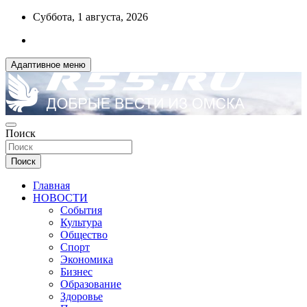
Перейти
Суббота, 1 августа, 2026
к
содержимому
Адаптивное меню
ДОБРЫЕ ВЕСТИ ИЗ ОМСКА
Поиск
R55.RU
Поиск
Главная
НОВОСТИ
События
Культура
Общество
Спорт
Экономика
Бизнес
Образование
Здоровье