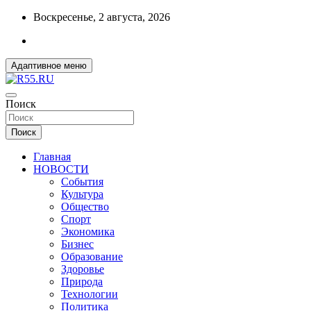
Перейти
Воскресенье, 2 августа, 2026
к
содержимому
Адаптивное меню
ДОБРЫЕ ВЕСТИ ИЗ ОМСКА
Поиск
R55.RU
Поиск
Главная
НОВОСТИ
События
Культура
Общество
Спорт
Экономика
Бизнес
Образование
Здоровье
Природа
Технологии
Политика