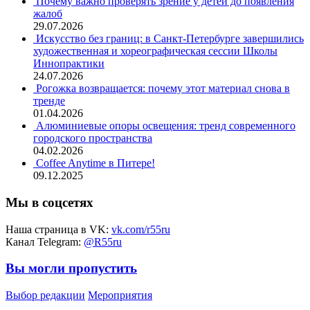
Почему важно проверять зрение у детей до появления
жалоб
29.07.2026
Искусство без границ: в Санкт-Петербурге завершились
художественная и хореографическая сессии Школы
Иннопрактики
24.07.2026
Рогожка возвращается: почему этот материал снова в
тренде
01.04.2026
Алюминиевые опоры освещения: тренд современного
городского пространства
04.02.2026
Coffee Anytime в Питере!
09.12.2025
Мы в соцсетях
Наша страница в VK:
vk.com/r55ru
Канал Telegram:
@R55ru
Вы могли пропустить
Выбор редакции
Мероприятия