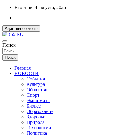
Перейти
Вторник, 4 августа, 2026
к
содержимому
Адаптивное меню
ДОБРЫЕ ВЕСТИ ИЗ ОМСКА
Поиск
R55.RU
Поиск
Главная
НОВОСТИ
События
Культура
Общество
Спорт
Экономика
Бизнес
Образование
Здоровье
Природа
Технологии
Политика