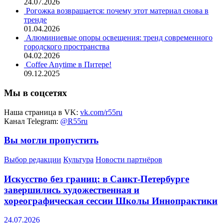
24.07.2026
Рогожка возвращается: почему этот материал снова в
тренде
01.04.2026
Алюминиевые опоры освещения: тренд современного
городского пространства
04.02.2026
Coffee Anytime в Питере!
09.12.2025
Мы в соцсетях
Наша страница в VK:
vk.com/r55ru
Канал Telegram:
@R55ru
Вы могли пропустить
Выбор редакции
Культура
Новости партнёров
Искусство без границ: в Санкт-Петербурге
завершились художественная и
хореографическая сессии Школы Иннопрактики
24.07.2026