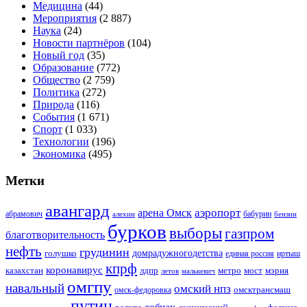
Медицина
(44)
Мероприятия
(2 887)
Наука
(24)
Новости партнёров
(104)
Новый год
(35)
Образование
(772)
Общество
(2 759)
Политика
(272)
Природа
(116)
События
(1 671)
Спорт
(1 033)
Технологии
(196)
Экономика
(495)
Метки
авангард
аэропорт
арена Омск
абрамович
алехин
бабурин
бензин
бурков
выборы
газпром
благотворительность
нефть
грудинин
голушко
домрадужногодетства
иртыш
единая россия
кпрф
коронавирус
казахстан
лдпр
метро
мост
мэрия
малькевич
летов
омгпу
навальный
омский нпз
омсктрансмаш
омск-федоровка
путин