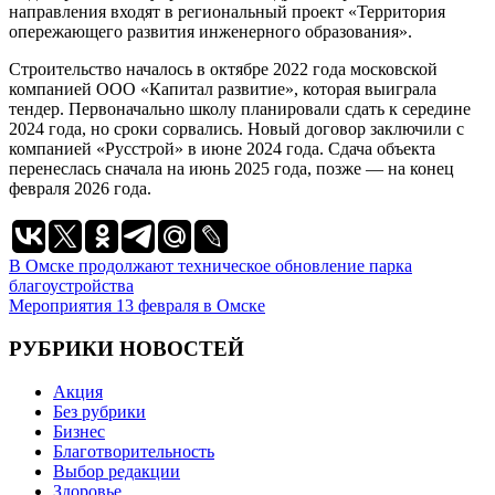
направления входят в региональный проект «Территория
опережающего развития инженерного образования».
Строительство началось в октябре 2022 года московской
компанией ООО «Капитал развитие», которая выиграла
тендер. Первоначально школу планировали сдать к середине
2024 года, но сроки сорвались. Новый договор заключили с
компанией «Русстрой» в июне 2024 года. Сдача объекта
перенеслась сначала на июнь 2025 года, позже — на конец
февраля 2026 года.
Навигация
В Омске продолжают техническое обновление парка
благоустройства
по
Мероприятия 13 февраля в Омске
записям
РУБРИКИ НОВОСТЕЙ
Акция
Без рубрики
Бизнес
Благотворительность
Выбор редакции
Здоровье