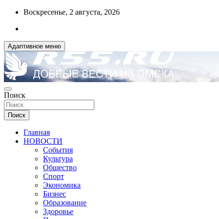
Перейти
Воскресенье, 2 августа, 2026
к
содержимому
Адаптивное меню
ДОБРЫЕ ВЕСТИ ИЗ ОМСКА
Поиск
R55.RU
Поиск
Главная
НОВОСТИ
События
Культура
Общество
Спорт
Экономика
Бизнес
Образование
Здоровье