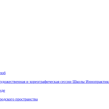
алоб
 художественная и хореографическая сессии Школы Иннопрактик
нде
одского пространства