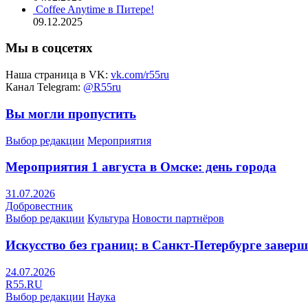
Coffee Anytime в Питере!
09.12.2025
Мы в соцсетях
Наша страница в VK:
vk.com/r55ru
Канал Telegram:
@R55ru
Вы могли пропустить
Выбор редакции
Мероприятия
Мероприятия 1 августа в Омске: день города
31.07.2026
Добровестник
Выбор редакции
Культура
Новости партнёров
Искусство без границ: в Санкт-Петербурге заве
24.07.2026
R55.RU
Выбор редакции
Наука