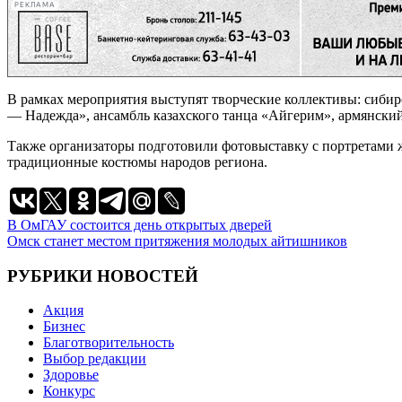
РЕКЛАМА
В рамках мероприятия выступят творческие коллективы: сибир
— Надежда», ансамбль казахского танца «Айгерим», армянски
Также организаторы подготовили фотовыставку с портретами 
традиционные костюмы народов региона.
Навигация
В ОмГАУ состоится день открытых дверей
Омск станет местом притяжения молодых айтишников
по
записям
РУБРИКИ НОВОСТЕЙ
Акция
Бизнес
Благотворительность
Выбор редакции
Здоровье
Конкурс