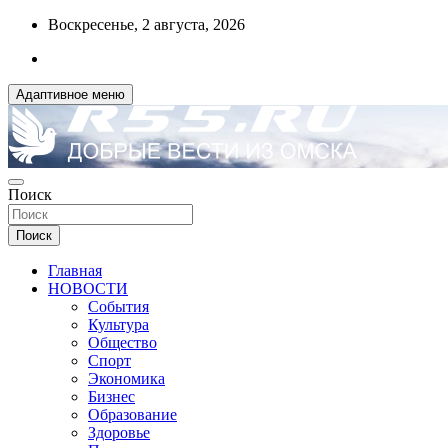
Перейти
Воскресенье, 2 августа, 2026
к
содержимому
Адаптивное меню
ДОБРЫЕ ВЕСТИ ИЗ ОМСКА
Поиск
R55.RU
Поиск
Главная
НОВОСТИ
События
Культура
Общество
Спорт
Экономика
Бизнес
Образование
Здоровье