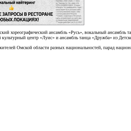
ский хореографический ансамбль «Русь», вокальный ансамбль та
й культурный центр «Луис» и ансамбль танца «Дружба» из Детс
жителей Омской области разных национальностей, парад нацио