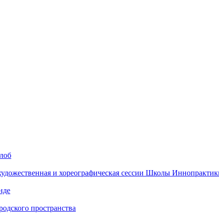
алоб
 художественная и хореографическая сессии Школы Иннопрактик
нде
одского пространства