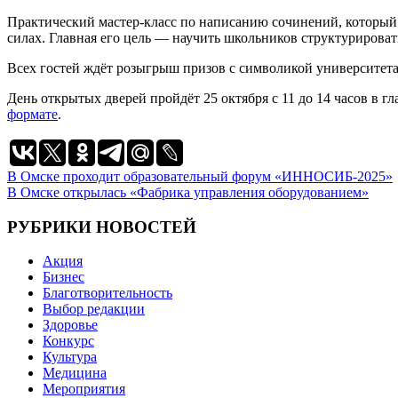
Практический мастер-класс по написанию сочинений, который 
силах. Главная его цель — научить школьников структурировать
Всех гостей ждёт розыгрыш призов с символикой университета
День открытых дверей пройдёт 25 октября с 11 до 14 часов в г
формате
.
Навигация
В Омске проходит образовательный форум «ИННОСИБ-2025»
В Омске открылась «Фабрика управления оборудованием»
по
записям
РУБРИКИ НОВОСТЕЙ
Акция
Бизнес
Благотворительность
Выбор редакции
Здоровье
Конкурс
Культура
Медицина
Мероприятия