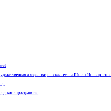
алоб
 художественная и хореографическая сессии Школы Иннопрактик
нде
одского пространства