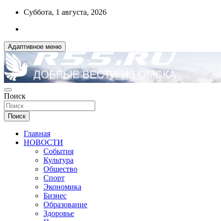
Перейти
Суббота, 1 августа, 2026
к
содержимому
Адаптивное меню
ДОБРЫЕ ВЕСТИ ИЗ ОМСКА
Поиск
R55.RU
Поиск
Главная
НОВОСТИ
События
Культура
Общество
Спорт
Экономика
Бизнес
Образование
Здоровье